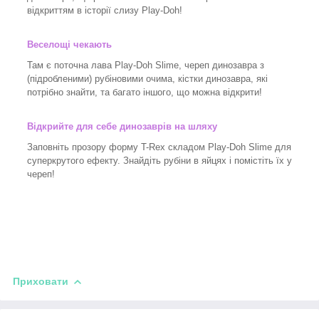
відкриттям в історії слизу Play-Doh!
Веселощі чекають
Там є поточна лава Play-Doh Slime, череп динозавра з
(підробленими) рубіновими очима, кістки динозавра, які
потрібно знайти, та багато іншого, що можна відкрити!
Відкрийте для себе динозаврів на шляху
Заповніть прозору форму T-Rex складом Play-Doh Slime для
суперкрутого ефекту. Знайдіть рубіни в яйцях і помістіть їх у
череп!
Приховати