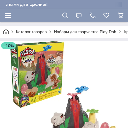
з нами діти щасливі!
Каталог товаров
Наборы для творчества Play-Doh
Іг
–10%