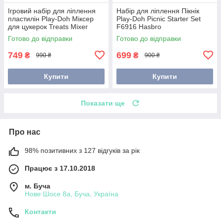
Ігровий набір для ліплення
Набір для ліплення Пікнік
пластилін Play-Doh Міксер
Play-Doh Picnic Starter Set
для цукерок Treats Mixer
F6916 Hasbro
E0102 Hasbro
Готово до відправки
Готово до відправки
749
699
₴
₴
990 ₴
900 ₴
Купити
Купити
Показати ще
Про нас
98% позитивних з 127 відгуків за рік
Працює з 17.10.2018
м. Буча
Нове Шосе 8а, Буча, Україна
Контакти