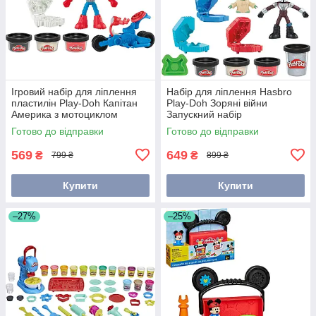
Ігровий набір для ліплення
Набір для ліплення Hasbro
пластилін Play-Doh Капітан
Play-Doh Зоряні війни
Америка з мотоциклом
Запускний набір
G0555
Мандалорця! (G1582)
Готово до відправки
Готово до відправки
569
649
₴
₴
799 ₴
899 ₴
Купити
Купити
–27%
–25%