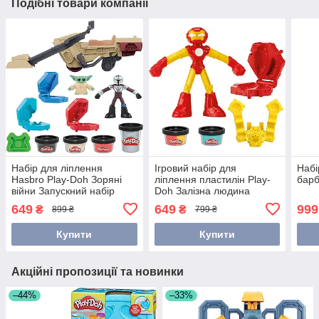
Подібні товари компанії
Набір для ліплення
Ігровий набір для
Набі
Hasbro Play-Doh Зоряні
ліплення пластилін Play-
барб
війни Запускний набір
Doh Залізна людина
Мандалорця! (G1582)
G3106
649
649
999
₴
₴
899 ₴
799 ₴
Купити
Купити
Акційні пропозиції та новинки
–44%
–33%