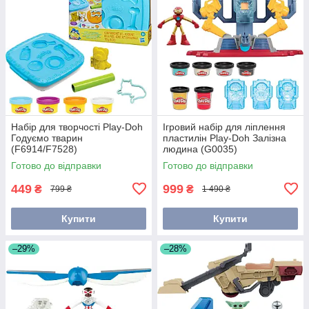
Набір для творчості Play-Doh
Ігровий набір для ліплення
Годуємо тварин
пластилін Play-Doh Залізна
(F6914/F7528)
людина (G0035)
Готово до відправки
Готово до відправки
449
999
₴
₴
799 ₴
1 490 ₴
Купити
Купити
–29%
–28%