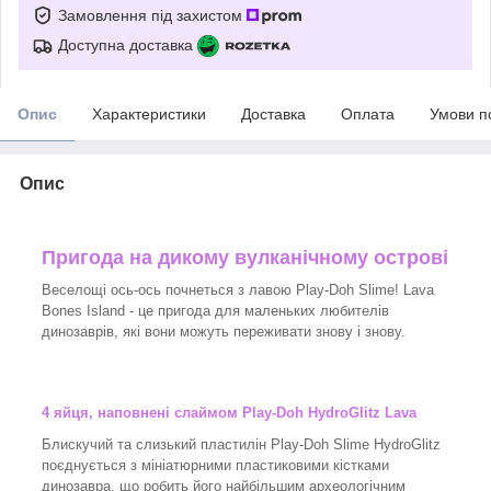
Замовлення під захистом
Доступна доставка
Опис
Характеристики
Доставка
Оплата
Умови п
Опис
Пригода на дикому вулканічному острові
Веселощі ось-ось почнеться з лавою Play-Doh Slime! Lava
Bones Island - це пригода для маленьких любителів
динозаврів, які вони можуть переживати знову і знову.
4 яйця, наповнені слаймом Play-Doh HydroGlitz Lava
Блискучий та слизький пластилін Play-Doh Slime HydroGlitz
поєднується з мініатюрними пластиковими кістками
динозавра, що робить його найбільшим археологічним