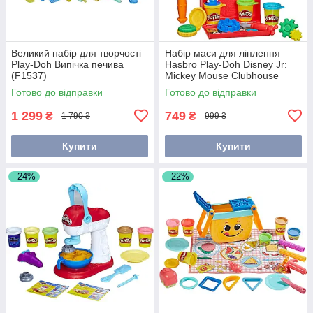
Великий набір для творчості
Набір маси для ліплення
Play-Doh Випічка печива
Hasbro Play-Doh Disney Jr:
(F1537)
Mickey Mouse Clubhouse
(G3109)
Готово до відправки
Готово до відправки
1 299
749
₴
₴
1 790 ₴
999 ₴
Купити
Купити
–24%
–22%