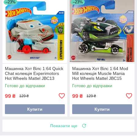
–23%
–23%
Машинка Хот Вілс 1:64 Quick
Машинка Хот Вілс 1:64 Mod
Chat колекція Experimotors
Mill колекція Muscle Mania
Hot Wheels Mattel JBC13
Hot Wheels Mattel JBC15
Готово до відправки
Готово до відправки
99
99
₴
₴
129 ₴
129 ₴
Купити
Купити
Показати ще