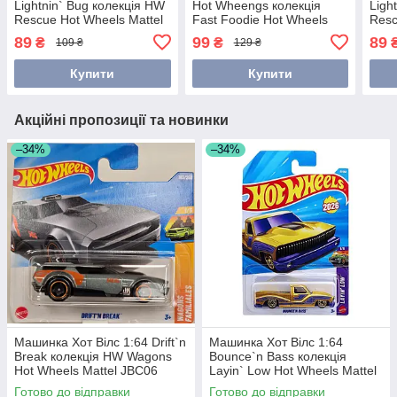
Lightnin` Bug колекція HW
Hot Wheengs колекція
Ligh
Rescue Hot Wheels Mattel
Fast Foodie Hot Wheels
Resc
HKJ18
Mattel JBC02
HKK
89
99
89
₴
₴
109 ₴
129 ₴
Купити
Купити
Акційні пропозиції та новинки
–34%
–34%
Машинка Хот Вілс 1:64 Drift`n
Машинка Хот Вілс 1:64
Break колекція HW Wagons
Bounce`n Bass колекція
Hot Wheels Mattel JBC06
Layin` Low Hot Wheels Mattel
JJH32
Готово до відправки
Готово до відправки