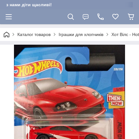
з нами діти щасливі!
Каталог товаров
Іграшки для хлопчиків
Хот Вілс - Ho