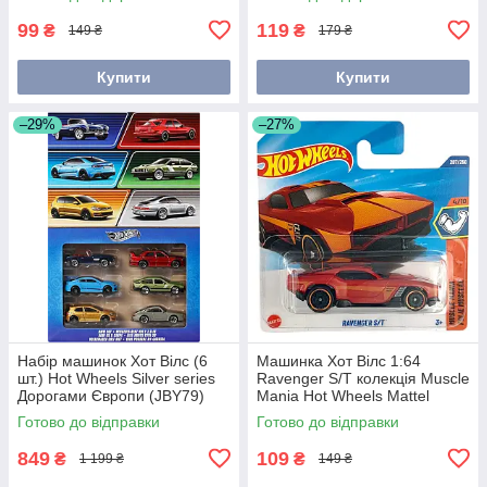
99
119
₴
₴
149 ₴
179 ₴
Купити
Купити
–29%
–27%
Набір машинок Хот Вілс (6
Машинка Хот Вілс 1:64
шт.) Hot Wheels Silver series
Ravenger S/T колекція Muscle
Дорогами Європи (JBY79)
Mania Hot Wheels Mattel
JBC14
Готово до відправки
Готово до відправки
849
109
₴
₴
1 199 ₴
149 ₴