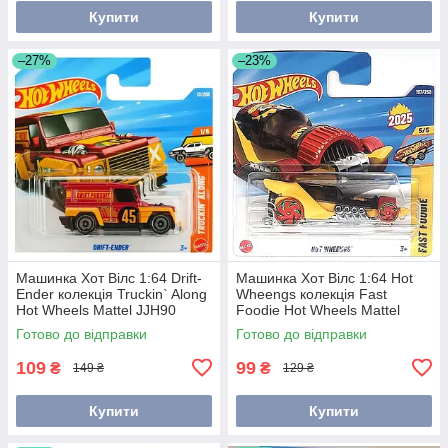
Купити
Купити
–27%
–23%
Машинка Хот Вілс 1:64 Drift-
Машинка Хот Вілс 1:64 Hot
Ender колекція Truckin` Along
Wheengs колекція Fast
Hot Wheels Mattel JJH90
Foodie Hot Wheels Mattel
JBC02
Готово до відправки
Готово до відправки
109
99
₴
₴
149 ₴
129 ₴
Купити
Купити