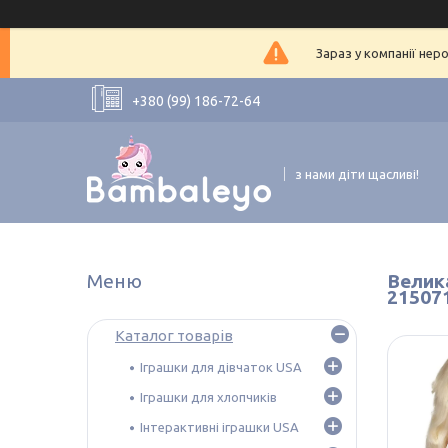
Зараз у компанії нер
+380 (99) 186-72-64
з нами діти щасливі!
Велика
21507
Каталог товарів
Іграшки для дівчаток USA
Іграшки для хлопчиків
Інтерактивні іграшки USA