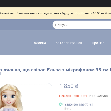
обочий час. Замовлення та повідомлення будуть оброблені з 10:00 найбл
Головна
Каталог іграшок
Про нас
 лялька, що співає Ельза з мікрофоном 35 см D
1
1 850 ₴
Немає в наявності
Код:
301908
+380 (99) 186-72-64
Буча