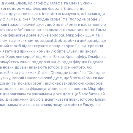
ід Анни, Ельзи, Крістоффу, Олафа та Свена у своїх
ньої подорожі від фіордів фіордів Енделла до
их друзів і визнають історії з їх минулого, які назавжди
 фільмах Діснея "Холодне серце" та "Холодне серце 2",
 легкий і захоплюючий дует, щоб познайомити вас із повною
 "покажи себе" і включає захоплюючі кольорові вогні. Ельза
она фірмовує довге вільне волосся. Мікрофон ELSA та її
ижним та унікальним досвідом! Щоб зробити цей досвід ще
жний спосіб відсвяткувати повну історію Ельзи, три пісні
ятати всі причини, чому ви любите Ельзу, і ви знову і
ея "Холодне серце" від Анни, Ельзи, Крістоффу, Олафа та
тримуйтесь їхньої подорожі від фіордів фіордів Енделла
нових друзів і визнають історії з їх минулого, які
ож Ельзи у фільмах Діснея "Холодне серце" та "Холодне
є музику, легкий і захоплюючий дует, щоб познайомити вас
евідоме" та "покажи себе" і включає захоплюючі кольорові
королеви, і вона фірмовує довге вільне волосся. Мікрофон
дует дивовижним та унікальним досвідом! Щоб зробити цей
ває. Дивовижний спосіб відсвяткувати повну історію Ельзи,
вас запам'ятати всі причини, чому ви любите Ельзу, і ви