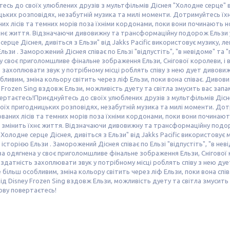
есь до своїх улюблених друзів з мультфільмів Діснея "Холодне серце" в
ьких розповідях, незабутній музика та милі моменти. Дотримуйтесь їх
их лісів та темних морів поза їхніми кордонами, поки вони починають нов
хнє життя. Відзначаючи дивовижну та трансформаційну подорож Ельзи у
серце Діснея, дивіться з Ельзи" від Jakks Pacific використовує музику,
Ельзи . Заморожений Діснея співає по Ельзі "відпустіть", "в невідоме" та
у своє приголомшливе фінальне зображення Ельзи, Снігової королеви, і в
 захоплювати звук у потрібному місці роблять співу з нею дует дивов
бливим, зміна кольору світить через ліф Ельзи, поки вона співає. Дивови
y Frozen Sing вздовж Ельзи, можливість дуету та світла змусить вас запам'
ертаєтесь!Приєднуйтесь до своїх улюблених друзів з мультфільмів Дісн
воїх пригодницьких розповідях, незабутній музика та милі моменти. До
ваних лісів та темних морів поза їхніми кордонами, поки вони починають 
змінить їхнє життя. Відзначаючи дивовижну та трансформаційну подор
 "Холодне серце Діснея, дивіться з Ельзи" від Jakks Pacific використову
 історією Ельзи . Заморожений Діснея співає по Ельзі "відпустіть", "в н
ьза одягнена у своє приголомшливе фінальне зображення Ельзи, Снігової 
ї здатність захоплювати звук у потрібному місці роблять співу з нею 
 більш особливим, зміна кольору світить через ліф Ельзи, поки вона спі
 від Disney Frozen Sing вздовж Ельзи, можливість дуету та світла змусить 
нову повертаєтесь!