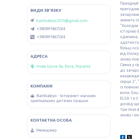
Приєднуйт
пригодниц
зачарован
змінить ї
bambaleyo2016@gmail.com
"Холодне 
+380991867264
історією 
+380991867264
одягнена 
здатність
більш осо
від Disne
знову пов
Свена у с
Нове Шосе 8а, Буча, Україна
до зачаро
назавжди 
серце 2",
із повною
вогні. Ел
Bambaleyo - Інтеренет магазин
ELSA та ї
оригінальних дитячих іграшок
досвід ще
три пісні
знову і з
Менеджер