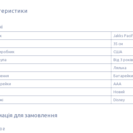
теристики
ні
к
Jakks Pacif
35 см
виробник
США
рупа
Від 3 років
Лялька
лення
Батарейки
арейки
ААА
Новий
жі
Disney
ація для замовлення
0 ₴