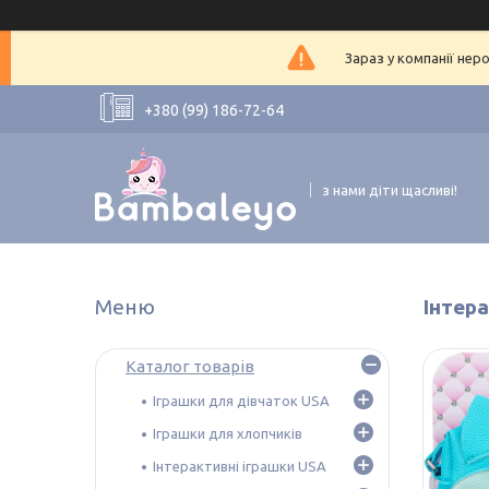
Зараз у компанії нер
+380 (99) 186-72-64
з нами діти щасливі!
Інтера
Каталог товарів
Іграшки для дівчаток USA
Іграшки для хлопчиків
Інтерактивні іграшки USA