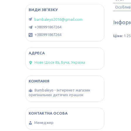
Особлив
bambaleyo2016@gmail.com
Інформ
+380991867264
+380991867264
Ціна:
1 25
Нове Шосе 8а, Буча, Україна
Bambaleyo - Інтеренет магазин
оригінальних дитячих іграшок
Менеджер