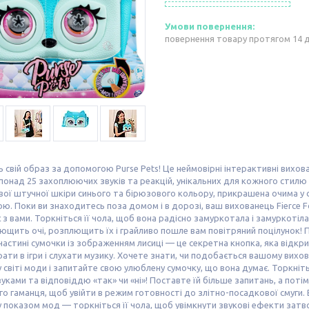
повернення товару протягом 14 
 свій образ за допомогою Purse Pets! Це неймовірні інтерактивні вихова
онад 25 захоплюючих звуків та реакцій, унікальних для кожного стилю г
ої штучної шкіри синього та бірюзового кольору, прикрашена очима у 
ю. Поки ви знаходитесь поза домом і в дорозі, ваш вихованець Fierce F
 з вами. Торкніться її чола, щоб вона радісно замуркотала і замуркотіла! З
ющить очі, розплющить їх і грайливо пошле вам повітряний поцілунок! П
частині сумочки із зображенням лисиці — це секретна кнопка, яка відкри
ати в ігри і слухати музику. Хочете знати, чи подобається вашому вихо
 у світі моди і запитайте свою улюблену сумочку, що вона думає. Торкнітьс
уками та відповіддю «так» чи «ні»! Поставте їй більше запитань, а потім
о гаманця, щоб увійти в режим готовності до злітно-посадкової смуги. 
 показом мод — торкніться її чола, щоб увімкнути звукові ефекти затво