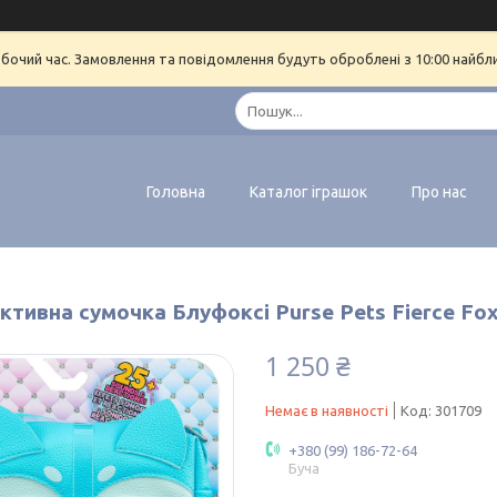
обочий час. Замовлення та повідомлення будуть оброблені з 10:00 найбл
Головна
Каталог іграшок
Про нас
ктивна сумочка Блуфоксі Purse Pets Fierce Fo
1 250 ₴
Немає в наявності
Код:
301709
+380 (99) 186-72-64
Буча