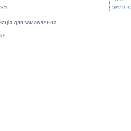
ості
Світлові е
ація для замовлення
0 ₴