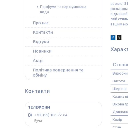
весело! З
Парфуми та парфумована
розміром 
вода
відмінний
свій стил
Про нас
вашим мо
Контакти
Відгуки
Харак
Новинки
Акції
Основ
Політика повернення та
Виробни
обміну
Висота
Ширина
Контакти
Країна 
Вікова г
Довжин
+380 (99) 186-72-64
Колір
Буча
Стан