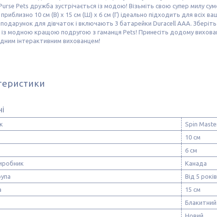
 Purse Pets дружба зустрічається із модою! Візьміть свою супер милу су
приблизно 10 см (В) x 15 см (Ш) x 6 см (Г) ідеально підходить для всіх в
 подарунок для дівчаток і включають 3 батарейки Duracell AAA. Зберіт
ь із модною кращою подругою з гаманця Pets! Принесіть додому вихованця
дним інтерактивним вихованцем!
теристики
ні
к
Spin Maste
10 см
6 см
виробник
Канада
рупа
Від 5 років
а
15 см
Блакитний
Новий