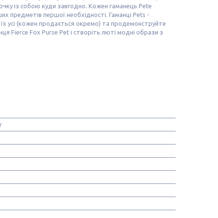
мочку із собою куди завгодно. Кожен гаманець Pete
аших предметів першої необхідності. Гаманці Pets -
ь їх усі (кожен продається окремо) та продемонструйте
 Fierce Fox Purse Pet і створіть люті модні образи з
r