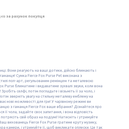
днів
за рахунок покупця
нці. Вони реагують на ваші дотики, дійсно блимають і
аманця! Сумка Fierce Fox Purse Pet виконана з
стилі поп-арт, регульованим ремінцем та металевою
ox Purse блиматиме і видаватиме зухвалі звуки, коли вона
робіть селфі, потім погладьте і візьміть її за чоло, і
отім зверніть увагу на стильну металеву емблему на
ває нові можливості для гри! У чарівному режимі ви
ванцю з гаманця Fierce Fox ваше вбрання? Дізнайтеся про
я її чола, задайте своє запитання, і вона відповість
 потрясіть свій образ на подіумі! Натисніть і утримуйте
Ваш вихованець Fierce Fox Purse гратиме круту музику,
ра камери, і утримуйте її, щоб викликати оплески. Це так