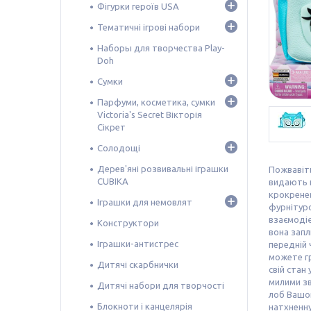
Фігурки героїв USA
Тематичні ігрові набори
Наборы для творчества Play-
Doh
Сумки
Парфуми, косметика, сумки
Victoria's Secret Вікторія
Сікрет
Солодощі
Дерев'яні розвивальні іграшки
Пожвавіть
CUBIKA
видають п
крокренев
Іграшки для немовлят
фурнітуро
взаємодіє
Конструктори
вона запл
Іграшки-антистрес
передній 
можете гр
Дитячі скарбнички
свій стан
милими зв
Дитячі набори для творчості
лоб Вашог
Блокноти і канцелярія
натхненну