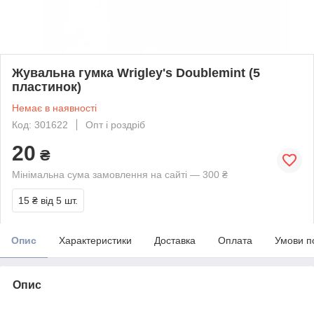
Жувальна гумка Wrigley's Doublemint (5
пластинок)
Немає в наявності
Код: 301622
Опт і роздріб
20
₴
Мінімальна сума замовлення на сайті — 300 ₴
15 ₴
від 5 шт.
Опис
Характеристики
Доставка
Оплата
Умови п
Опис