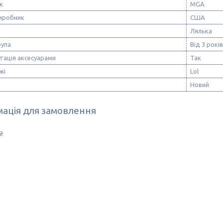
к
MGA
виробник
США
Лялька
рупа
Від 3 років
тація аксесуарами
Так
жі
Lol
Новий
ація для замовлення
₴