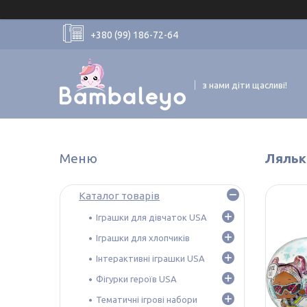
+380 (99) 186-72-64
з нами діти щасливі!
Ляльк
Каталог товарів
Іграшки для дівчаток USA
Іграшки для хлопчиків
Інтерактивні іграшки USA
Фігурки героїв USA
Тематичні ігрові набори