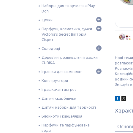
Наборы для творчества Play-
Doh
Сумки
Парфуми, косметика, сумки
Victoria's Secret Вікторія
Сікрет
Солодощі
Дерев'яні розвивальні іграшки
Нові теми
CUBIKA
розпакову
Розпакуйт
Іграшки для немовлят
Колекційн
Водний сю
Конструктори
Змішуйте 
Іграшки-антистрес
Дитячі скарбнички
Дитячі набори для творчості
Харак
Блокноти і канцелярія
Парфуми та парфумована
Основ
вода