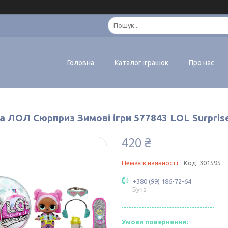
Головна
Каталог іграшок
Про нас
а ЛОЛ Сюрприз Зимові ігри 577843 LOL Surpris
420 ₴
Немає в наявності
Код:
301595
+380 (99) 186-72-64
Буча