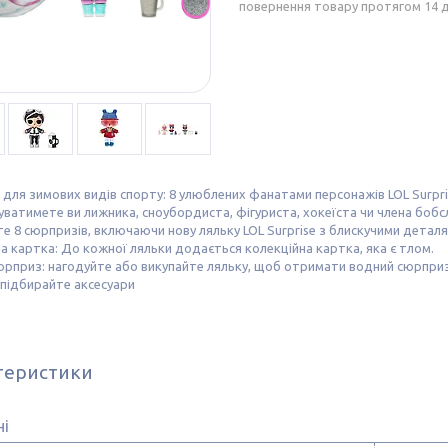
повернення товару протягом 14 
 для зимових видів спорту: 8 улюблених фанатами персонажів LOL Surpris
ватимете ви лижника, сноубордиста, фігуриста, хокеїста чи члена боб
е 8 сюрпризів, включаючи нову ляльку LOL Surprise з блискучими деталя
а картка: До кожної ляльки додається колекційна картка, яка є тлом.
рприз: нагодуйте або викупайте ляльку, щоб отримати водний сюрприз
підбирайте аксесуари
теристики
ні