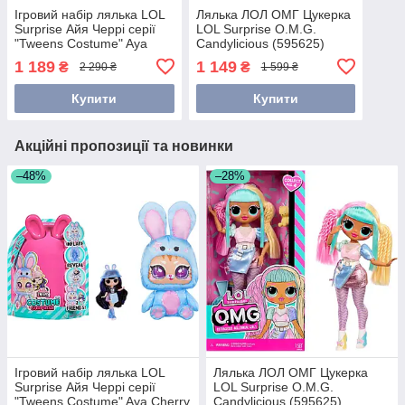
Ігровий набір лялька LOL
Лялька ЛОЛ ОМГ Цукерка
Surprise Айя Черрі серії
LOL Surprise O.M.G.
"Tweens Costume" Aya
Candylicious (595625)
Cherry (504054)
1 189
1 149
₴
₴
2 290 ₴
1 599 ₴
Купити
Купити
Акційні пропозиції та новинки
–48%
–28%
Ігровий набір лялька LOL
Лялька ЛОЛ ОМГ Цукерка
Surprise Айя Черрі серії
LOL Surprise O.M.G.
"Tweens Costume" Aya Cherry
Candylicious (595625)