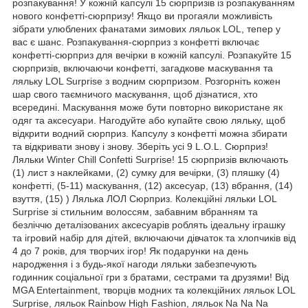
розпакування! У кожній капсулі 15 сюрпризів із розпакуванням
нового конфетті-сюрпризу! Якщо ви прогаяли можливість
зібрати улюблених фанатами зимових ляльок LOL, тепер у
вас є шанс. Розпакування-сюрприз з конфетті включає
конфетті-сюрприз для вечірки в кожній капсулі. Розпакуйте 15
сюрпризів, включаючи конфетті, загадкове маскування та
ляльку LOL Surprise з водним сюрпризом. Розгорніть кожен
шар свого таємничого маскування, щоб дізнатися, хто
всередині. Маскування може бути повторно використане як
одяг та аксесуари. Нагодуйте або купайте свою ляльку, щоб
відкрити водний сюрприз. Капсулу з конфетті можна збирати
та відкривати знову і знову. Зберіть усі 9 L.O.L. Сюрприз!
Ляльки Winter Chill Confetti Surprise! 15 сюрпризів включають
(1) лист з наклейками, (2) сумку для вечірки, (3) пляшку (4)
конфетті, (5-11) маскування, (12) аксесуар, (13) вбрання, (14)
взуття, (15) ) Лялька ЛОЛ Сюрприз. Колекційні ляльки LOL
Surprise зі стильним волоссям, забавним вбранням та
безліччю деталізованих аксесуарів роблять ідеальну іграшку
та ігровий набір для дітей, включаючи дівчаток та хлопчиків від
4 до 7 років, для творчих ігор! Як подарунки на день
народження і з будь-якої нагоди ляльки забезпечують
годинник соціальної гри з братами, сестрами та друзями! Від
MGA Entertainment, творців модних та колекційних ляльок LOL
Surprise, ляльок Rainbow High Fashion, ляльок Na Na Na