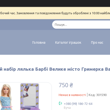
обочий час. Замовлення та повідомлення будуть оброблені з 10:00 найбл
Головна
Каталог іграшок
Про нас
й набір лялька Барбі Велике місто Гримерка Ba
750 ₴
Немає в наявності
Код:
301590
+380 (99) 186-72-64
Буча