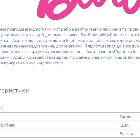
ся пригодами під вогнями міста або в центрі уваги з ляльками та ігровими
уяву за лаштунки, щоб допомогти ляльці Барбі «Малібу» Робертс підгот
 та табуреткою надають ляльці Барбі місце, де вона може вдосконалюва
тримають масу задоволення, допомагаючи їй підготуватися до виходу на
, фен, косметичка, сумка для перенесення та багато іншого! Завдяки без
овим подарунком майбутнім зіркам та шанувальникам гри «Барбі: Велике 
а прикраси можуть відрізнятися.
теристики
ні
к
Barbie
виробник
США
Лялька