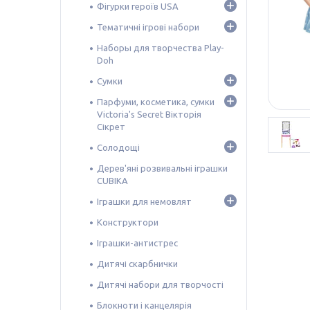
Фігурки героїв USA
Тематичні ігрові набори
Наборы для творчества Play-
Doh
Сумки
Парфуми, косметика, сумки
Victoria's Secret Вікторія
Сікрет
Солодощі
Дерев'яні розвивальні іграшки
CUBIKA
Іграшки для немовлят
Конструктори
Іграшки-антистрес
Дитячі скарбнички
Дитячі набори для творчості
Блокноти і канцелярія