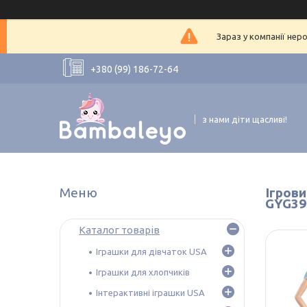
Зараз у компанії нер
+380 (99) 186-72-64
з нами діти щасливі!
Ігрови
GYG39
Каталог товарів
Іграшки для дівчаток USA
Іграшки для хлопчиків
Інтерактивні іграшки USA