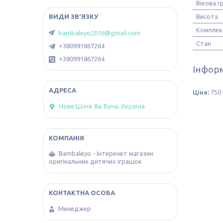
Вікова г
Висота
Комплек
bambaleyo2016@gmail.com
Стан
+380991867264
+380991867264
Інформ
Ціна:
750 
Нове Шосе 8а, Буча, Україна
Bambaleyo - Інтеренет магазин
оригінальних дитячих іграшок
Менеджер