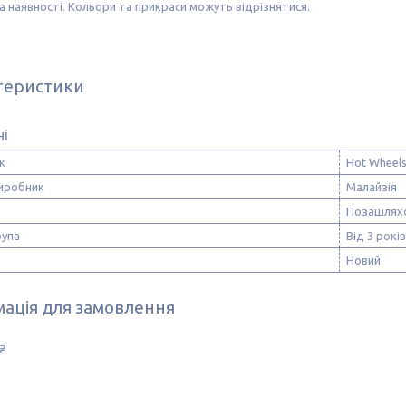
а наявності. Кольори та прикраси можуть відрізнятися.
теристики
ні
к
Hot Wheel
виробник
Малайзія
Позашлях
рупа
Від 3 років
Новий
ація для замовлення
₴