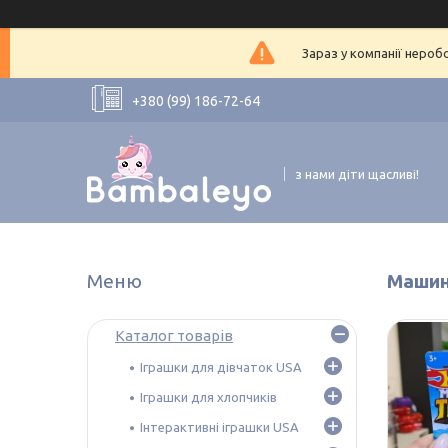
Зараз у компанії нероб
+380 (99) 186-72-64
з нами діти щасливі!
Машин
Каталог товарів
Іграшки для дівчаток USA
Іграшки для хлопчиків
Інтерактивні іграшки USA