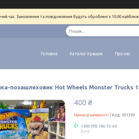
очий час. Замовлення та повідомлення будуть оброблені з 10:00 найближч
Головна
Каталог іграшок
Про нас
ка-позашляховик Hot Wheels Monster Trucks 1:
400 ₴
Немає в наявності
Код:
301330
+380 (99) 186-72-64
Буча