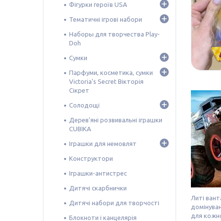
Фігурки героїв USA
Тематичні ігрові набори
Наборы для творчества Play-
Doh
Сумки
Парфуми, косметика, сумки
Victoria's Secret Вікторія
Сікрет
Солодощі
Дерев'яні розвивальні іграшки
CUBIKA
Іграшки для немовлят
Конструктори
Іграшки-антистрес
Дитячі скарбнички
Литі вант
Дитячі набори для творчості
домінуван
для кожно
Блокноти і канцелярія