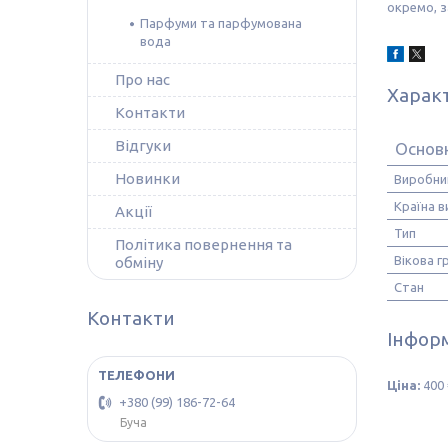
окремо, з
Парфуми та парфумована
вода
Про нас
Харак
Контакти
Відгуки
Основ
Новинки
Виробни
Країна 
Акції
Тип
Політика повернення та
Вікова г
обміну
Стан
Контакти
Інформ
Ціна:
400 
+380 (99) 186-72-64
Буча