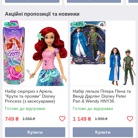
Акційні пропозиції та новинки
–52%
–43%
Набір сюрприз з Аріель
Набір ляльок Пітера Пена та
"Крути та прояви" Disney
Венді Дарлінг Disney Peter
Princess (з аксесуарами)
Pan & Wendy HNY36
HTV88
Готово до відправки
Готово до відправки
749
1 149
₴
₴
1 550 ₴
1 999 ₴
Купити
Купити