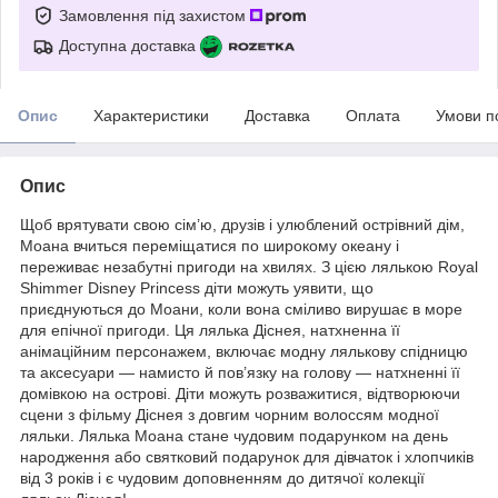
Замовлення під захистом
Доступна доставка
Опис
Характеристики
Доставка
Оплата
Умови п
Опис
Щоб врятувати свою сім’ю, друзів і улюблений острівний дім,
Моана вчиться переміщатися по широкому океану і
переживає незабутні пригоди на хвилях. З цією лялькою Royal
Shimmer Disney Princess діти можуть уявити, що
приєднуються до Моани, коли вона сміливо вирушає в море
для епічної пригоди. Ця лялька Діснея, натхненна її
анімаційним персонажем, включає модну лялькову спідницю
та аксесуари — намисто й пов’язку на голову — натхненні її
домівкою на острові. Діти можуть розважитися, відтворюючи
сцени з фільму Діснея з довгим чорним волоссям модної
ляльки. Лялька Моана стане чудовим подарунком на день
народження або святковий подарунок для дівчаток і хлопчиків
від 3 років і є чудовим доповненням до дитячої колекції