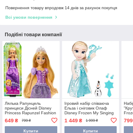
Повернення товару впродовж 14 днів за рахунок покупця
Всі умови повернення
Подібні товари компанії
Лялька Рапунцель
Ігровий набір співаюча
Набі
принцеси Дісней Disney
Ельза і сніговик Олаф
"Кру
Princess Rapunzel Fashion
Disney Frozen My Singing
Froz
Doll HLW03
Friend Elsa & Olaf Jakks
акс
649
1 449
799
₴
₴
799 ₴
1 999 ₴
224261
Купити
Купити