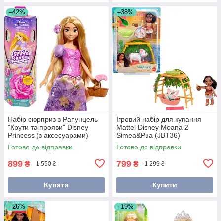
–42%
–38%
Набір сюрприз з Рапунцель
Ігровий набір для купання
"Крути та прояви" Disney
Mattel Disney Moana 2
Princess (з аксесуарами)
Simea&Pua (JBT36)
HTV86
Готово до відправки
Готово до відправки
899
799
₴
₴
1 550 ₴
1 299 ₴
Купити
Купити
–26%
–19%