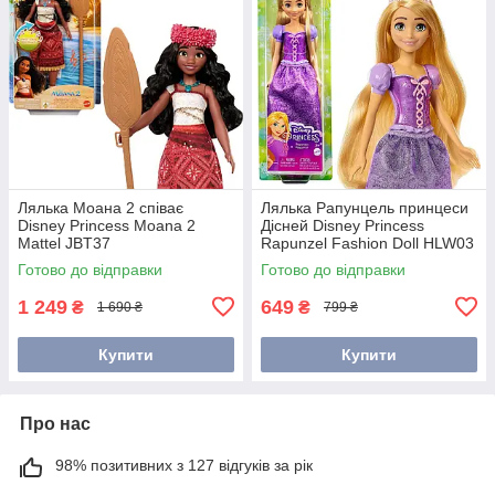
Лялька Моана 2 співає
Лялька Рапунцель принцеси
Disney Princess Moana 2
Дісней Disney Princess
Mattel JBT37
Rapunzel Fashion Doll HLW03
Готово до відправки
Готово до відправки
1 249
649
₴
₴
1 690 ₴
799 ₴
Купити
Купити
Про нас
98% позитивних з 127 відгуків за рік