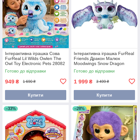
Інтерактивна іграшка Сова
Інтерактивна іграшка FurReal
FurReal Lil Wilds Owlen The
Friends Дракон Малюк
Owl Toy Electronic Pets 28082
Moodwings Snow Dragon
Just Play
F1389
Готово до відправки
Готово до відправки
949
1 999
₴
₴
1 690 ₴
3 499 ₴
Купити
Купити
–33%
–28%