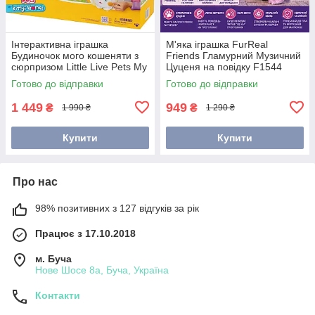
Інтерактивна іграшка
М'яка іграшка FurReal
Будиночок мого кошеняти з
Friends Гламурний Музичний
сюрпризом Little Live Pets My
Цуценя на повідку F1544
Kitty's Home 26546
Готово до відправки
Готово до відправки
1 449
949
₴
₴
1 990 ₴
1 290 ₴
Купити
Купити
Про нас
98% позитивних з 127 відгуків за рік
Працює з 17.10.2018
м. Буча
Нове Шосе 8а, Буча, Україна
Контакти