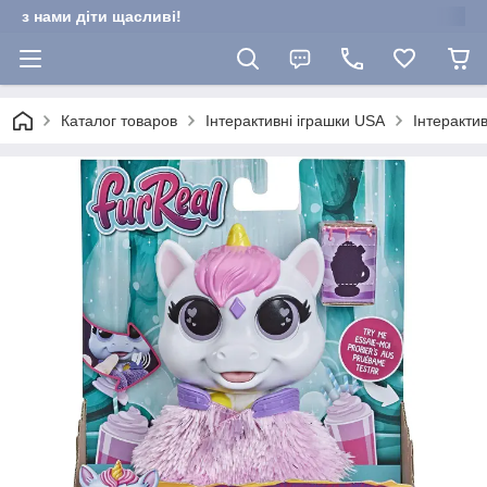
з нами діти щасливі!
Каталог товаров
Інтерактивні іграшки USA
Інтерактив