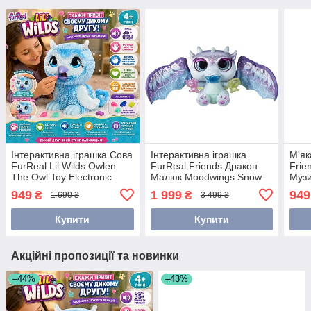
Інтерактивна іграшка Сова
Інтерактивна іграшка
М'як
FurReal Lil Wilds Owlen
FurReal Friends Дракон
Frie
The Owl Toy Electronic
Малюк Moodwings Snow
Музи
Pets 28082 Just Play
Dragon F1389
пові
949
1 999
949
₴
₴
1 690 ₴
3 499 ₴
Купити
Купити
Акційні пропозиції та новинки
–44%
–43%