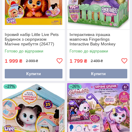
Ігровий набір Little Live Pets
Інтерактивна іграшка
Будинок з сюрпризом
мавпочка Fingerlings
Магічне прибуття (26477)
Interactive Baby Monkey
Sunny WowWee 3191
Готово до відправки
Готово до відправки
1 999
1 799
₴
₴
2 999 ₴
2 499 ₴
Купити
Купити
–27%
–26%