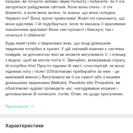
іграшки, ви почуєте забавні звуки польоту і побачите, як її очі
загоряться райдужним світлом. Коли вона спить - її очі
блакитні, а коли вони зелені, ти знаєш, що вона голодна.
Червоні очі? Вона трохи примхлива! Жовті очі означають, що
вона щаслива. І їй подобається, коли ти махаєш її красивими
тканинними крилами! Вони такі пухнасті і блискучі, так і
хочеться її обійняти!
Будь-який гуляє з тваринами знає, що іноді домашнім
тваринам потрібно в туалет. У цій сміливій кішечки є система
повідків, за допомогою якої ви можете вигулювати її, і пляшку
з водою, щоб ви могли поїти її. Звичайно, вгамувавши спрагу,
їй потрібно йти! Просто підніми їй хвіст і спостерігай, як вона
піднімає ногу і пісяє! (Обов'язково прибирайте за нею - це
важливий вчинок.) Вигулювати ви її на самоті або з іншими
домашніми тваринами Walkalot, Peealots або Poopalots, ви
обов'язково чудово проведете час, нагодувавши кошеня і
допомагаючи їй пописати. потім. Отже, як щодо прогулянки.
Приховати
Характеристики