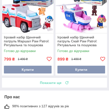
Ігровий набір Щенячий
Ігровий набір Щенячий
патруль Маршал Paw Patrol:
патруль Скай Paw Patrol:
Рятувальна та пошукова
Рятувальна та пошукова
служба 6074802
служба 6074804
Готово до відправки
Готово до відправки
799
899
₴
₴
1 490 ₴
1 490 ₴
Купити
Купити
Показати ще
Про нас
98% позитивних з 127 відгуків за рік