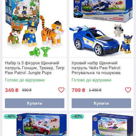
Набір із 3 фігурок Щенячий
Ігровий набір Щенячий
патруль Гонщик, Трекер, Тигр
патруль Чейз Paw Patrol:
Paw Patrol: Jungle Pups
Рятувальна та пошукова
6069250
служба 6074774
Готово до відправки
Готово до відправки
349
799
₴
₴
690 ₴
1 490 ₴
Купити
Купити
–46%
–40%