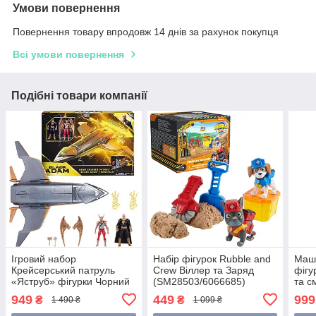
Умови повернення
Повернення товару впродовж 14 днів за рахунок покупця
Всі умови повернення
Подібні товари компанії
Ігровий набор
Набір фігурок Rubble and
Маш
Крейсерський патруль
Crew Віллер та Заряд
фігу
«Яструб» фігурки Чорний
(SM28503/6066685)
та с
Адам та Людина-Яструб
Патр
949
449
999
₴
₴
1 490 ₴
1 099 ₴
6064871 Spin Master
607