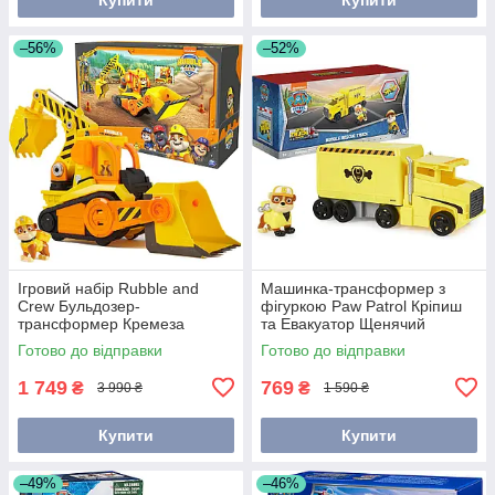
–56%
–52%
Ігровий набір Rubble and
Машинка-трансформер з
Crew Бульдозер-
фігуркою Paw Patrol Кріпиш
трансформер Кремеза
та Евакуатор Щенячий
6067092/6068074/SM28507
Патруль Spin Master
Готово до відправки
Готово до відправки
6065537/6065566
1 749
769
₴
₴
3 990 ₴
1 590 ₴
Купити
Купити
–49%
–46%