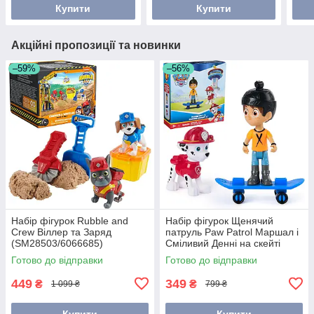
Купити
Купити
Акційні пропозиції та новинки
–59%
–56%
Набір фігурок Rubble and
Набір фігурок Щенячий
Crew Віллер та Заряд
патруль Paw Patrol Маршал і
(SM28503/6066685)
Сміливий Денні на скейті
6071046/20148740
Готово до відправки
Готово до відправки
449
349
₴
₴
1 099 ₴
799 ₴
Купити
Купити