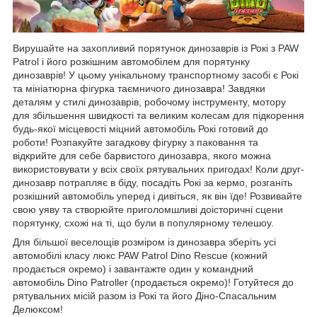
Вирушайте на захопливий порятунок динозаврів із Рокі з PAW
Patrol і його розкішним автомобілем для порятунку
динозаврів! У цьому унікальному транспортному засобі є Рокі
та мініатюрна фігурка таємничого динозавра! Завдяки
деталям у стилі динозаврів, робочому інструменту, мотору
для збільшення швидкості та великим колесам для підкорення
будь-якої місцевості міцний автомобіль Рокі готовий до
роботи! Розпакуйте загадкову фігурку з паковання та
відкрийте для себе барвистого динозавра, якого можна
використовувати у всіх своїх рятувальних пригодах! Коли друг-
динозавр потрапляє в біду, посадіть Рокі за кермо, розганіть
розкішний автомобіль уперед і дивіться, як він їде! Розвивайте
свою уяву та створюйте приголомшливі доісторичні сцени
порятунку, схожі на ті, що були в популярному телешоу.
Для більшої веселощів розміром із динозавра зберіть усі
автомобілі класу люкс PAW Patrol Dino Rescue (кожний
продається окремо) і завантажте один у командний
автомобіль Dino Patroller (продається окремо)! Готуйтеся до
рятувальних місій разом із Рокі та його Діно-Спасальним
Делюксом!