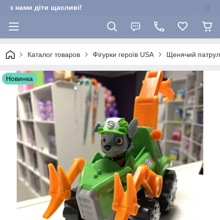
з нами діти щасливі!
Каталог товаров
Фігурки героїв USA
Щенячий патруль
Новинка