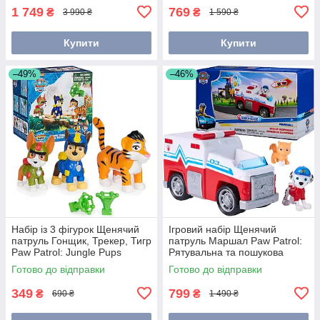
1 749
769
₴
₴
3 990 ₴
1 590 ₴
Купити
Купити
–49%
–46%
Набір із 3 фігурок Щенячий
Ігровий набір Щенячий
патруль Гонщик, Трекер, Тигр
патруль Маршал Paw Patrol:
Paw Patrol: Jungle Pups
Рятувальна та пошукова
6069250
служба 6074802
Готово до відправки
Готово до відправки
349
799
₴
₴
690 ₴
1 490 ₴