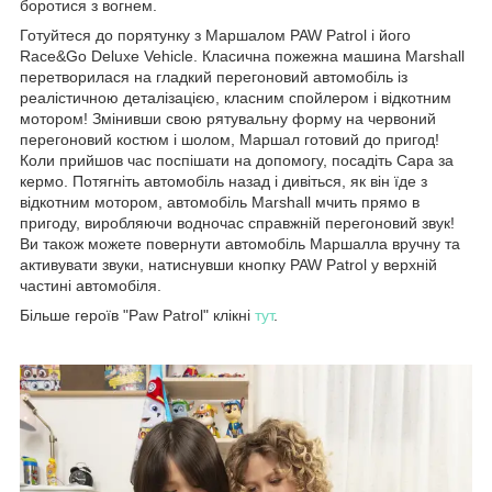
боротися з вогнем.
Готуйтеся до порятунку з Маршалом PAW Patrol і його
Race&Go Deluxe Vehicle. Класична пожежна машина Marshall
перетворилася на гладкий перегоновий автомобіль із
реалістичною деталізацією, класним спойлером і відкотним
мотором! Змінивши свою рятувальну форму на червоний
перегоновий костюм і шолом, Маршал готовий до пригод!
Коли прийшов час поспішати на допомогу, посадіть Сара за
кермо. Потягніть автомобіль назад і дивіться, як він їде з
відкотним мотором, автомобіль Marshall мчить прямо в
пригоду, виробляючи водночас справжній перегоновий звук!
Ви також можете повернути автомобіль Маршалла вручну та
активувати звуки, натиснувши кнопку PAW Patrol у верхній
частині автомобіля.
Більше героїв "Paw Patrol" клікні
тут
.