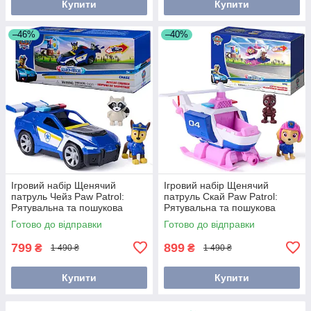
Купити
Купити
–46%
–40%
Ігровий набір Щенячий
Ігровий набір Щенячий
патруль Чейз Paw Patrol:
патруль Скай Paw Patrol:
Рятувальна та пошукова
Рятувальна та пошукова
служба 6074774
служба 6074804
Готово до відправки
Готово до відправки
799
899
₴
₴
1 490 ₴
1 490 ₴
Купити
Купити