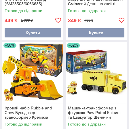
(SM28503/6066685)
Сміливий Денні на скейті
6071046/20148740
Готово до відправки
Готово до відправки
449
349
₴
₴
1 099 ₴
799 ₴
Купити
Купити
–56%
–52%
Ігровий набір Rubble and
Машинка-трансформер з
Crew Бульдозер-
фігуркою Paw Patrol Кріпиш
трансформер Кремеза
та Евакуатор Щенячий
6067092/6068074/SM28507
Патруль Spin Master
Готово до відправки
Готово до відправки
6065537/6065566