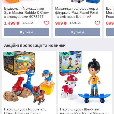
Будівельний екскаватор
Машинка-трансформер з
Щеня
Spin Master Rubble & Crew
фігуркою Paw Patrol Роккі
Мега
з аксесуарами 6073297
та сміттєвоз Щенячий
Реак
Патруль Spin Master
6067
1 499
999
899
₴
₴
1 590 ₴
1 599 ₴
6071474
Купити
Купити
Акційні пропозиції та новинки
–59%
–56%
Набір фігурок Rubble and
Набір фігурок Щенячий
Crew Віллер та Заряд
патруль Paw Patrol Маршал і