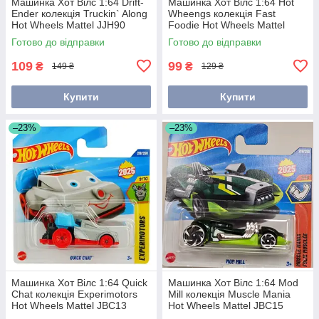
Машинка Хот Вілс 1:64 Drift-
Машинка Хот Вілс 1:64 Hot
Ender колекція Truckin` Along
Wheengs колекція Fast
Hot Wheels Mattel JJH90
Foodie Hot Wheels Mattel
JBC02
Готово до відправки
Готово до відправки
109
99
₴
₴
149 ₴
129 ₴
Купити
Купити
–23%
–23%
Машинка Хот Вілс 1:64 Quick
Машинка Хот Вілс 1:64 Mod
Chat колекція Experimotors
Mill колекція Muscle Mania
Hot Wheels Mattel JBC13
Hot Wheels Mattel JBC15