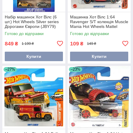
Набір машинок Хот Вілс (6
Машинка Хот Вілс 1:64
шт.) Hot Wheels Silver series
Ravenger S/T колекція Muscle
Дорогами Європи (JBY79)
Mania Hot Wheels Mattel
JBC14
Готово до відправки
Готово до відправки
849
109
₴
₴
1 199 ₴
149 ₴
Купити
Купити
–27%
–23%