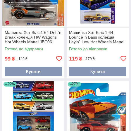
Машинка Хот Вілс 1:64 Drift`n
Машинка Хот Вілс 1:64
Break колекція HW Wagons
Bounce`n Bass колекція
Hot Wheels Mattel JBC06
Layin` Low Hot Wheels Mattel
JJH32
Готово до відправки
Готово до відправки
99
119
₴
₴
149 ₴
179 ₴
Купити
Купити
–29%
–27%