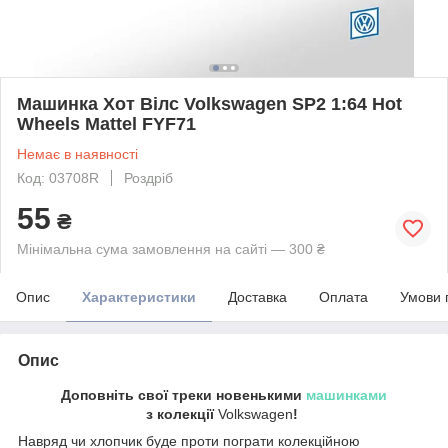
Машинка Хот Вілс Volkswagen SP2 1:64 Hot
Wheels Mattel FYF71
Немає в наявності
Код: 03708R
Роздріб
55
₴
Мінімальна сума замовлення на сайті — 300 ₴
Опис
Характеристики
Доставка
Оплата
Умови 
Опис
Доповніть свої треки новенькими
машинками
з колекції
Volkswagen
!
Навряд чи хлопчик буде проти пограти колекційною