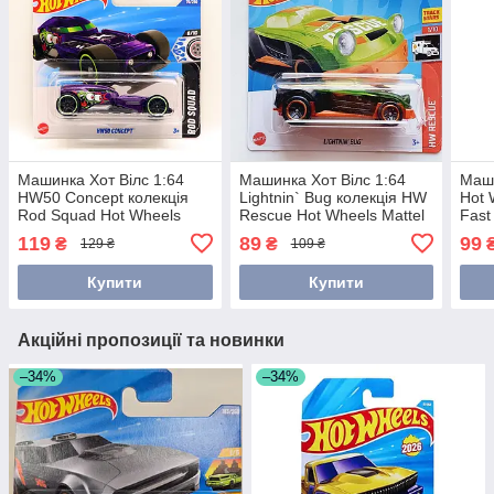
Машинка Хот Вілс 1:64
Машинка Хот Вілс 1:64
Маши
HW50 Concept колекція
Lightnin` Bug колекція HW
Hot 
Rod Squad Hot Wheels
Rescue Hot Wheels Mattel
Fast
Mattel HYX71
HKJ18
Matt
119
89
99
₴
₴
129 ₴
109 ₴
Купити
Купити
Акційні пропозиції та новинки
–34%
–34%