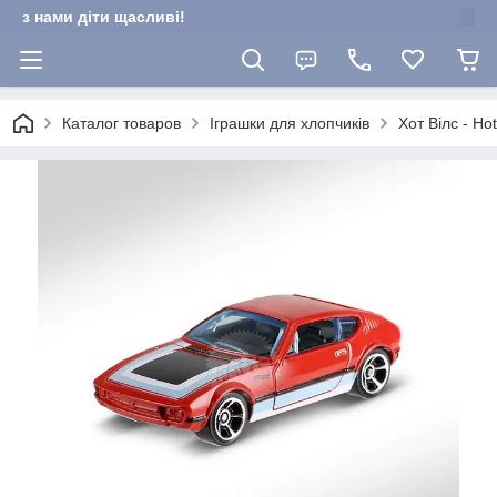
з нами діти щасливі!
Каталог товаров
Іграшки для хлопчиків
Хот Вілс - Ho