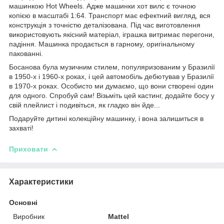
машинкою Hot Wheels. Адже машинки хот вилс є точною
копією в масштабі 1:64. Транспорт має ефектний вигляд, вся
конструкція з точністю деталізована. Під час виготовлення
використовують якісний матеріал, іграшка витримає перегони,
падіння. Машинка продається в гарному, оригінальному
пакованні.
Босанова була музичним стилем, популяризованим у Бразилії
в 1950-х і 1960-х роках, і цей автомобіль дебютував у Бразилії
в 1970-х роках. Особисто ми думаємо, що вони створені один
для одного. Спробуй сам! Візьміть цей кастинг, додайте босу у
свій плейлист і подивіться, як гладко він йде...
Подаруйте дитині колекційну машинку, і вона залишиться в
захваті!
Приховати
Характеристики
Основні
Виробник
Mattel