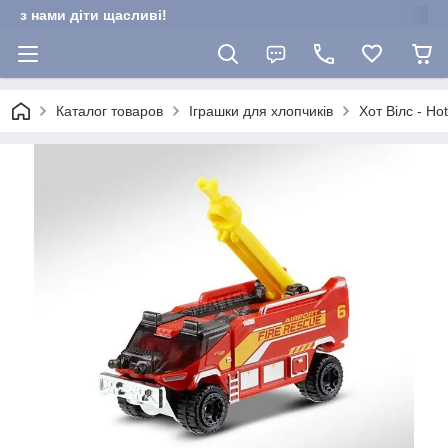
з нами діти щасливі!
Каталог товаров
Іграшки для хлопчиків
Хот Вілс - Ho