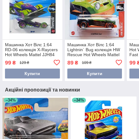
Машинка Хот Вілс 1:64
Машинка Хот Вілс 1:64
Маши
RD-06 колекція X-Raycers
Lightnin` Bug колекція HW
Hot 
Hot Wheels Mattel JJH84
Rescue Hot Wheels Mattel
Fast
HKJ18
Matt
99
89
99
₴
₴
129 ₴
109 ₴
Купити
Купити
Акційні пропозиції та новинки
–34%
–34%