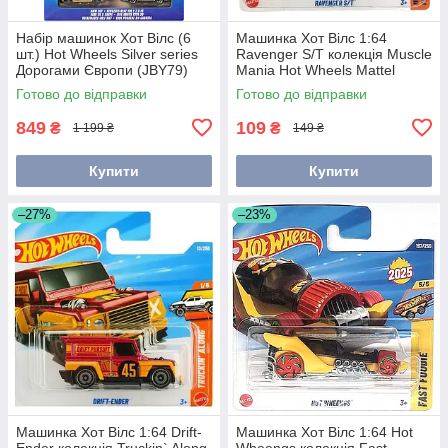
Набір машинок Хот Вілс (6
Машинка Хот Вілс 1:64
шт.) Hot Wheels Silver series
Ravenger S/T колекція Muscle
Дорогами Європи (JBY79)
Mania Hot Wheels Mattel
JBC14
Готово до відправки
Готово до відправки
849
109
₴
₴
1 199 ₴
149 ₴
Купити
Купити
–27%
–23%
Машинка Хот Вілс 1:64 Drift-
Машинка Хот Вілс 1:64 Hot
Ender колекція Truckin` Along
Wheengs колекція Fast