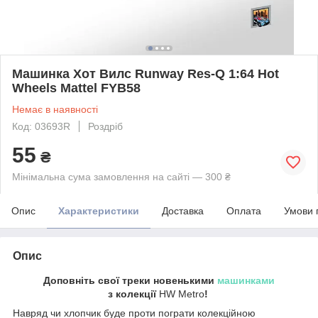
Машинка Хот Вилс Runway Res-Q 1:64 Hot
Wheels Mattel FYB58
Немає в наявності
Код: 03693R
Роздріб
55
₴
Мінімальна сума замовлення на сайті — 300 ₴
Опис
Характеристики
Доставка
Оплата
Умови 
Опис
Доповніть свої треки новенькими
машинками
з колекції
HW Metro
!
Навряд чи хлопчик буде проти пограти колекційною