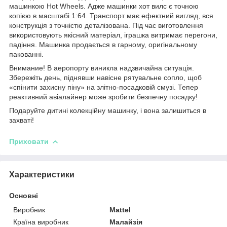
машинкою Hot Wheels. Адже машинки хот вилс є точною
копією в масштабі 1:64. Транспорт має ефектний вигляд, вся
конструкція з точністю деталізована. Під час виготовлення
використовують якісний матеріал, іграшка витримає перегони,
падіння. Машинка продається в гарному, оригінальному
пакованні.
Внимание! В аеропорту виникла надзвичайна ситуація.
Збережіть день, піднявши навісне рятувальне сопло, щоб
«спінити захисну піну» на злітно-посадковій смузі. Тепер
реактивний авіалайнер може зробити безпечну посадку!
Подаруйте дитині колекційну машинку, і вона залишиться в
захваті!
Приховати
Характеристики
Основні
Виробник
Mattel
Країна виробник
Малайзія