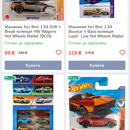
Машинка Хот Вілс 1:64 Drift`n
Машинка Хот Вілс 1:64
Break колекція HW Wagons
Bounce`n Bass колекція
Hot Wheels Mattel JBC06
Layin` Low Hot Wheels Mattel
JJH32
Готово до відправки
Готово до відправки
99
119
₴
₴
149 ₴
179 ₴
Купити
Купити
–29%
–27%