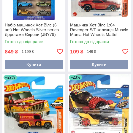
Набір машинок Хот Вілс (6
Машинка Хот Вілс 1:64
шт.) Hot Wheels Silver series
Ravenger S/T колекція Muscle
Дорогами Європи (JBY79)
Mania Hot Wheels Mattel
JBC14
Готово до відправки
Готово до відправки
849
109
₴
₴
1 199 ₴
149 ₴
Купити
Купити
–27%
–23%