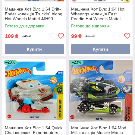
Машинка Хот Вілс 1:64 Drift-
Машинка Хот Вілс 1:64 Hot
Ender колекція Truckin` Along
Wheengs колекція Fast
Hot Wheels Mattel JJH90
Foodie Hot Wheels Mattel
JBC02
Готово до відправки
Готово до відправки
109
99
₴
₴
149 ₴
129 ₴
Купити
Купити
–23%
–23%
Машинка Хот Вілс 1:64 Quick
Машинка Хот Вілс 1:64 Mod
Chat колекція Experimotors
Mill колекція Muscle Mania