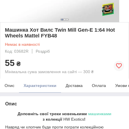
Машинка Хот Вилс Twin Mill Gen-E 1:64 Hot
Wheels Mattel FYB48
Немає в наявності
Код: 03682R
Роздріб
55
₴
Мінімальна сума замовлення на сайті — 300 ₴
Опис
Характеристики
Доставка
Оплата
Умови 
Опис
Доповніть свої треки новенькими
машинками
з колекції
HW Exotics
!
Навряд чи хлопчик буде проти пограти колекційною