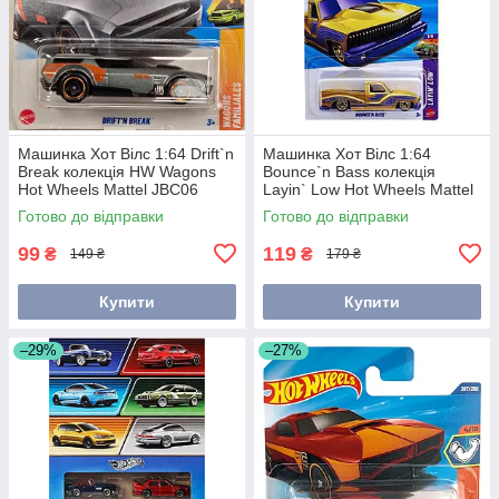
Машинка Хот Вілс 1:64 Drift`n
Машинка Хот Вілс 1:64
Break колекція HW Wagons
Bounce`n Bass колекція
Hot Wheels Mattel JBC06
Layin` Low Hot Wheels Mattel
JJH32
Готово до відправки
Готово до відправки
99
119
₴
₴
149 ₴
179 ₴
Купити
Купити
–29%
–27%