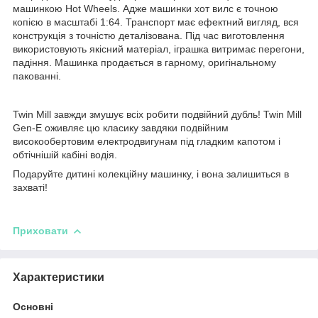
машинкою Hot Wheels. Адже машинки хот вилс є точною
копією в масштабі 1:64. Транспорт має ефектний вигляд, вся
конструкція з точністю деталізована. Під час виготовлення
використовують якісний матеріал, іграшка витримає перегони,
падіння. Машинка продається в гарному, оригінальному
пакованні.
Twin Mill завжди змушує всіх робити подвійний дубль! Twin Mill
Gen-E оживляє цю класику завдяки подвійним
високообертовим електродвигунам під гладким капотом і
обтічнішій кабіні водія.
Подаруйте дитині колекційну машинку, і вона залишиться в
захваті!
Приховати
Характеристики
Основні