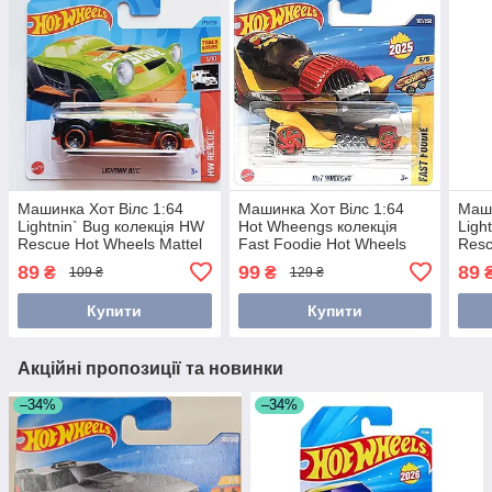
Машинка Хот Вілс 1:64
Машинка Хот Вілс 1:64
Маши
Lightnin` Bug колекція HW
Hot Wheengs колекція
Ligh
Rescue Hot Wheels Mattel
Fast Foodie Hot Wheels
Resc
HKJ18
Mattel JBC02
HKK
89
99
89
₴
₴
109 ₴
129 ₴
Купити
Купити
Акційні пропозиції та новинки
–34%
–34%