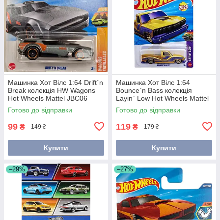
Машинка Хот Вілс 1:64 Drift`n
Машинка Хот Вілс 1:64
Break колекція HW Wagons
Bounce`n Bass колекція
Hot Wheels Mattel JBC06
Layin` Low Hot Wheels Mattel
JJH32
Готово до відправки
Готово до відправки
99
119
₴
₴
149 ₴
179 ₴
Купити
Купити
–29%
–27%