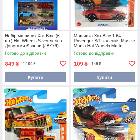
Набір машинок Хот Вілс (6
Машинка Хот Вілс 1:64
шт.) Hot Wheels Silver series
Ravenger S/T колекція Muscle
Дорогами Європи (JBY79)
Mania Hot Wheels Mattel
JBC14
Готово до відправки
Готово до відправки
849
109
₴
₴
1 199 ₴
149 ₴
Купити
Купити
–27%
–23%