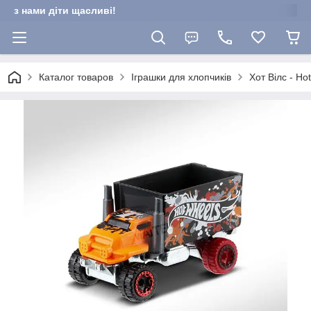
з нами діти щасливі!
Каталог товаров
Іграшки для хлопчиків
Хот Вілс - Ho