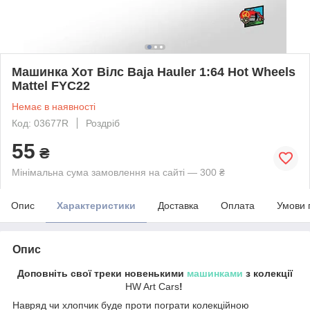
Машинка Хот Вілс Baja Hauler 1:64 Hot Wheels
Mattel FYC22
Немає в наявності
Код: 03677R
Роздріб
55
₴
Мінімальна сума замовлення на сайті — 300 ₴
Опис
Характеристики
Доставка
Оплата
Умови 
Опис
Доповніть свої треки новенькими
машинками
з колекції
HW Art Cars
!
Навряд чи хлопчик буде проти пограти колекційною