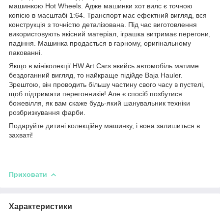
машинкою Hot Wheels. Адже машинки хот вилс є точною
копією в масштабі 1:64. Транспорт має ефектний вигляд, вся
конструкція з точністю деталізована. Під час виготовлення
використовують якісний матеріал, іграшка витримає перегони,
падіння. Машинка продається в гарному, оригінальному
пакованні.
Якщо в мініколекції HW Art Cars якийсь автомобіль матиме
бездоганний вигляд, то найкраще підійде Baja Hauler.
Зрештою, він проводить більшу частину свого часу в пустелі,
щоб підтримати перегонників! Але є спосіб позбутися
божевілля, як вам скаже будь-який шанувальник техніки
розбризкування фарби.
Подаруйте дитині колекційну машинку, і вона залишиться в
захваті!
Приховати
Характеристики