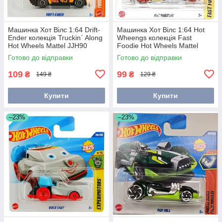
Машинка Хот Вілс 1:64 Drift-
Машинка Хот Вілс 1:64 Hot
Ender колекція Truckin` Along
Wheengs колекція Fast
Hot Wheels Mattel JJH90
Foodie Hot Wheels Mattel
JBC02
Готово до відправки
Готово до відправки
109
99
₴
₴
149 ₴
129 ₴
Купити
Купити
–23%
–23%