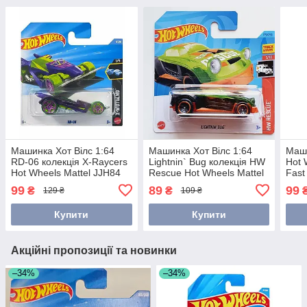
Машинка Хот Вілс 1:64
Машинка Хот Вілс 1:64
Маши
RD-06 колекція X-Raycers
Lightnin` Bug колекція HW
Hot 
Hot Wheels Mattel JJH84
Rescue Hot Wheels Mattel
Fast
HKJ18
Matt
99
89
99
₴
₴
129 ₴
109 ₴
Купити
Купити
Акційні пропозиції та новинки
–34%
–34%