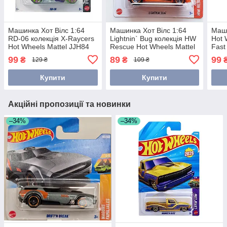
Машинка Хот Вілс 1:64
Машинка Хот Вілс 1:64
Маши
RD-06 колекція X-Raycers
Lightnin` Bug колекція HW
Hot 
Hot Wheels Mattel JJH84
Rescue Hot Wheels Mattel
Fast
HKJ18
Matt
99
89
99
₴
₴
129 ₴
109 ₴
Купити
Купити
Акційні пропозиції та новинки
–34%
–34%