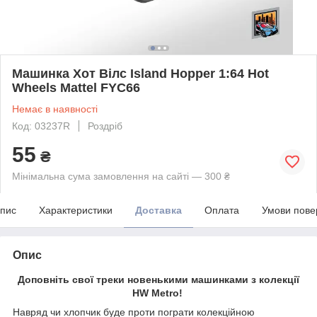
Машинка Хот Вілс Island Hopper 1:64 Hot
Wheels Mattel FYС66
Немає в наявності
Код: 03237R
Роздріб
55
₴
Мінімальна сума замовлення на сайті — 300 ₴
пис
Характеристики
Доставка
Оплата
Умови пове
Опис
Доповніть свої треки новенькими машинками з колекції
HW Metro!
Навряд чи хлопчик буде проти пограти колекційною