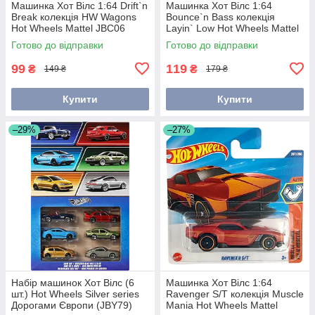
Машинка Хот Вілс 1:64 Drift`n
Машинка Хот Вілс 1:64
Break колекція HW Wagons
Bounce`n Bass колекція
Hot Wheels Mattel JBC06
Layin` Low Hot Wheels Mattel
JJH32
Готово до відправки
Готово до відправки
99
119
₴
₴
149 ₴
179 ₴
Купити
Купити
–29%
–27%
Набір машинок Хот Вілс (6
Машинка Хот Вілс 1:64
шт.) Hot Wheels Silver series
Ravenger S/T колекція Muscle
Дорогами Європи (JBY79)
Mania Hot Wheels Mattel