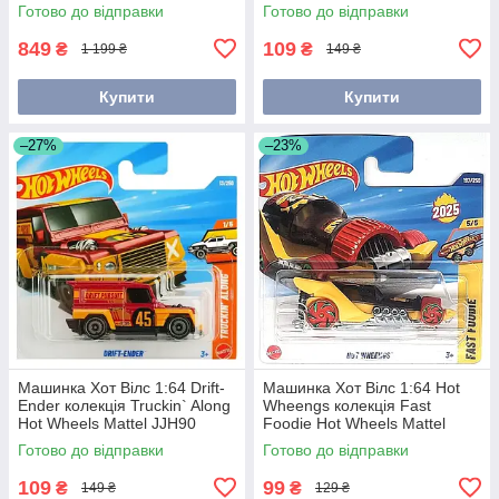
JBC14
Готово до відправки
Готово до відправки
849
109
₴
₴
1 199 ₴
149 ₴
Купити
Купити
–27%
–23%
Машинка Хот Вілс 1:64 Drift-
Машинка Хот Вілс 1:64 Hot
Ender колекція Truckin` Along
Wheengs колекція Fast
Hot Wheels Mattel JJH90
Foodie Hot Wheels Mattel
JBC02
Готово до відправки
Готово до відправки
109
99
₴
₴
149 ₴
129 ₴