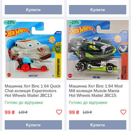
Купити
Купити
–23%
–23%
Машинка Хот Вілс 1:64 Quick
Машинка Хот Вілс 1:64 Mod
Chat колекція Experimotors
Mill колекція Muscle Mania
Hot Wheels Mattel JBC13
Hot Wheels Mattel JBC15
Готово до відправки
Готово до відправки
99
99
₴
₴
129 ₴
129 ₴
Купити
Купити