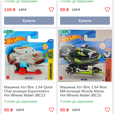
Готово до відправки
Готово до відправки
109
99
₴
₴
149 ₴
129 ₴
Купити
Купити
–23%
–23%
Машинка Хот Вілс 1:64 Quick
Машинка Хот Вілс 1:64 Mod
Chat колекція Experimotors
Mill колекція Muscle Mania
Hot Wheels Mattel JBC13
Hot Wheels Mattel JBC15
Готово до відправки
Готово до відправки
99
99
₴
₴
129 ₴
129 ₴