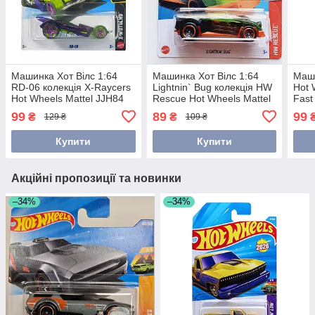
Машинка Хот Вілс 1:64
Машинка Хот Вілс 1:64
Маши
RD-06 колекція X-Raycers
Lightnin` Bug колекція HW
Hot 
Hot Wheels Mattel JJH84
Rescue Hot Wheels Mattel
Fast
HKJ18
Matt
99
89
99
₴
₴
129 ₴
109 ₴
Купити
Купити
Акційні пропозиції та новинки
–34%
–34%