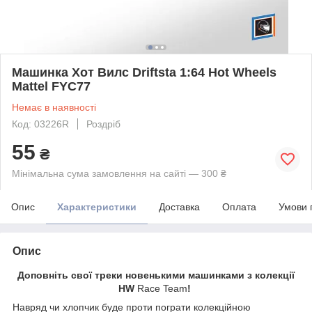
Машинка Хот Вилс Driftsta 1:64 Hot Wheels
Mattel FYC77
Немає в наявності
Код: 03226R
Роздріб
55
₴
Мінімальна сума замовлення на сайті — 300 ₴
Опис
Характеристики
Доставка
Оплата
Умови 
Опис
Доповніть свої треки новенькими машинками з колекції
HW
Race Team
!
Навряд чи хлопчик буде проти пограти колекційною