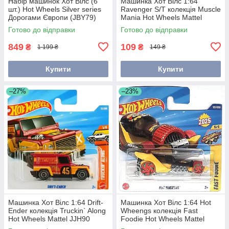
Набір машинок Хот Вілс (6
Машинка Хот Вілс 1:64
шт.) Hot Wheels Silver series
Ravenger S/T колекція Muscle
Дорогами Європи (JBY79)
Mania Hot Wheels Mattel
JBC14
Готово до відправки
Готово до відправки
849
109
₴
₴
1 199 ₴
149 ₴
Купити
Купити
–27%
–23%
Машинка Хот Вілс 1:64 Drift-
Машинка Хот Вілс 1:64 Hot
Ender колекція Truckin` Along
Wheengs колекція Fast
Hot Wheels Mattel JJH90
Foodie Hot Wheels Mattel
JBC02