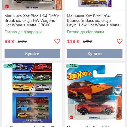
Машинка Хот Вілс 1:64 Drift`n
Машинка Хот Вілс 1:64
Break колекція HW Wagons
Bounce`n Bass колекція
Hot Wheels Mattel JBC06
Layin` Low Hot Wheels Mattel
JJH32
Готово до відправки
Готово до відправки
99
119
₴
₴
149 ₴
179 ₴
Купити
Купити
–29%
–27%