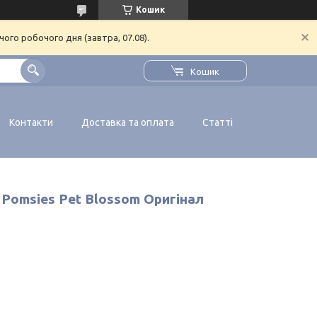
Кошик
ого робочого дня (завтра, 07.08).
Кошик
Контакти
Доставка та оплата
Статті
 Pomsies Pet Blossom Оригінал