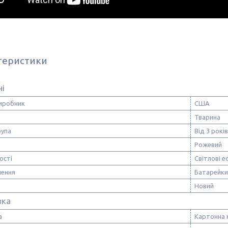
теристики
ні
виробник
США
Тварина
рупа
Від 3 років
Рожевий
ості
Світлові е
лення
Батарейки
Новий
вка
а
Картонна 