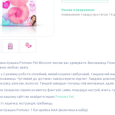
повернення товару протягом 14 
вна іграшка Pomsies Pet Blossom зможе вас здивувати. Вихованець Помси
вою любов і увагу.
 є 2 режиму роботи спокійний, милий кошеня і вибуховий, танцюючий м
ихованець. Чутливий до дотиків і заворожуюче мурчит. Завдяки довгом
на руку, рюкзак, волосся. Танцюй швидше і почуєш спів вихованця, адже в
ою іграшкою сприяє розвитку фантазії і уяви, покращує настрій, вчить 
на нашому сайті ви знайдете інших
Pomsies Pet
.
і: кішечка; інструкція; гребінець;
я іграшки Pomsies: 1 батарейка ААА (включена в набір).