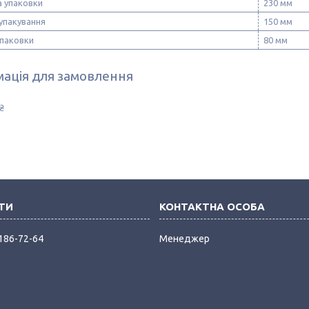
 упаковки
230 мм
упакування
150 мм
упаковки
80 мм
ація для замовлення
₴
 186-72-64
Менеджер