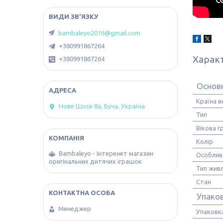
bambaleyo2016@gmail.com
+380991867264
Харак
+380991867264
Основ
Країна 
Нове Шосе 8а, Буча, Україна
Тип
Вікова г
Колір
Bambaleyo - Інтеренет магазин
Особлив
оригінальних дитячих іграшок
Тип жив
Стан
Упако
Менеджер
Упаковк