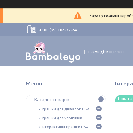
Зараз у компанії нероб
+380 (99) 186-72-64
з нами діти щасливі!
Інтер
Новинка
Каталог товарів
Іграшки для дівчаток USA
Іграшки для хлопчиків
Інтерактивні іграшки USA