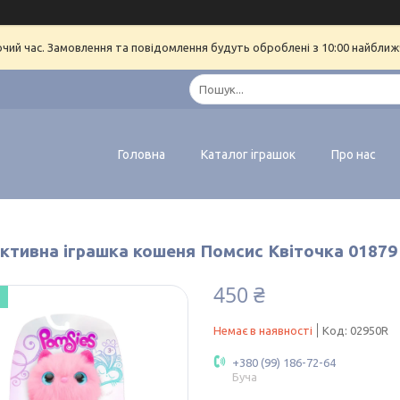
очий час. Замовлення та повідомлення будуть оброблені з 10:00 найближч
Головна
Каталог іграшок
Про нас
активна іграшка кошеня Помсис Квіточка 01879
450 ₴
Немає в наявності
Код:
02950R
+380 (99) 186-72-64
Буча