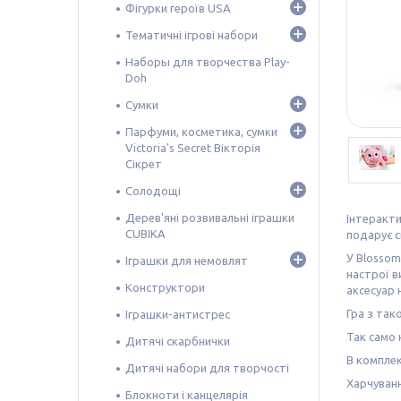
Фігурки героїв USA
Тематичні ігрові набори
Наборы для творчества Play-
Doh
Сумки
Парфуми, косметика, сумки
Victoria's Secret Вікторія
Сікрет
Солодощі
Дерев'яні розвивальні іграшки
Інтеракти
CUBIKA
подарує с
У Blossom
Іграшки для немовлят
настрої в
Конструктори
аксесуар 
Гра з так
Іграшки-антистрес
Так само 
Дитячі скарбнички
В комплект
Дитячі набори для творчості
Харчуванн
Блокноти і канцелярія