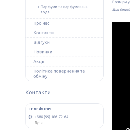
Розміри уп
Парфуми та парфумована
Для дітей
вода
Про нас
Контакти
Відгуки
Новинки
Акції
Політика повернення та
обміну
Контакти
+380 (99) 186-72-64
Буча