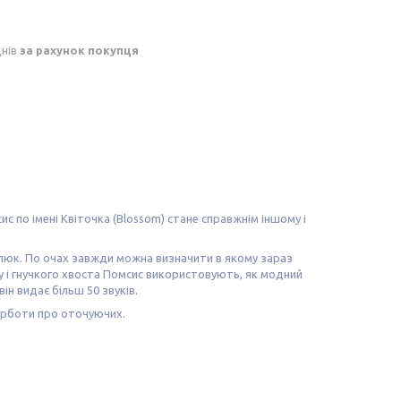
днів
за рахунок покупця
с по імені Квіточка (Blossom) стане справжнім іншому і
алюк. По очах завжди можна визначити в якому зараз
у і гнучкого хвоста Помсис використовують, як модний
ін видає більш 50 звуків.
турботи про оточуючих.