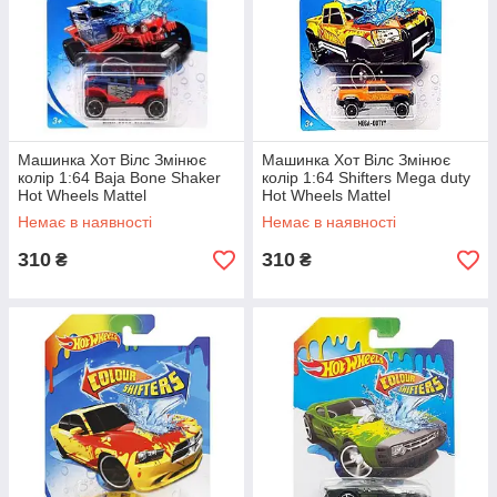
Машинка Хот Вілс Змінює
Машинка Хот Вілс Змінює
колір 1:64 Baja Bone Shaker
колір 1:64 Shіfters Mega duty
Hot Wheels Mattel
Hot Wheels Mattel
BHR15/CFM28
BHR15/CFM51
Немає в наявності
Немає в наявності
310
310
₴
₴