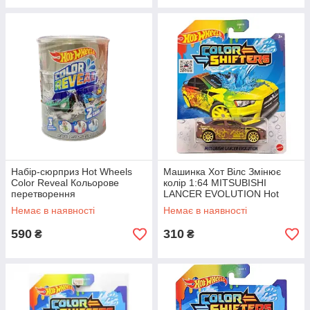
Набір-сюрприз Hot Wheels
Машинка Хот Вілс Змінює
Color Reveal Кольорове
колір 1:64 MITSUBISHI
перетворення
LANCER EVOLUTION Hot
Wheels Mattel BHR15/CFM40
Немає в наявності
Немає в наявності
590
310
₴
₴