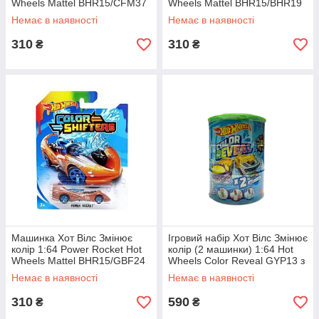
Wheels Mattel BHR15/CFM37
Wheels Mattel BHR15/BHR19
Немає в наявності
Немає в наявності
310
310
₴
₴
Машинка Хот Вілс Змінює
Ігровий набір Хот Вілс Змінює
колір 1:64 Power Rocket Hot
колір (2 машинки) 1:64 Hot
Wheels Mattel BHR15/GBF24
Wheels Color Reveal GYP13 з
зел.кришкою
Немає в наявності
Немає в наявності
310
590
₴
₴