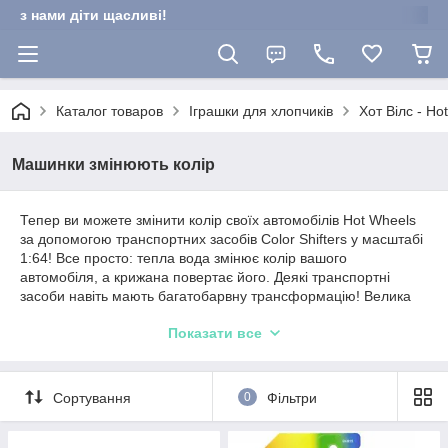
з нами діти щасливі!
Каталог товаров
Іграшки для хлопчиків
Хот Вілс - Ho
Машинки змінюють колір
Тепер ви можете змінити колір своїх автомобілів Hot Wheels
за допомогою транспортних засобів Color Shifters у масштабі
1:64! Все просто: тепла вода змінює колір вашого
автомобіля, а крижана повертає його. Деякі транспортні
засоби навіть мають багатобарвну трансформацію! Велика
різноманітність крутих декорацій і кольорів пропонує щось
Показати все
особливе для кожного автолюбителя.
Сортування
0
Фільтри