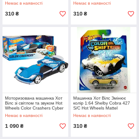
Немає в наявності
Немає в наявності
310
310
₴
₴
Моторизована машинка Хот
Машинка Хот Вілс Змінює
Вілс зі світлом та звуком Hot
колір 1:64 Shelby Cobra 427
Wheels Color Crashers Cyber
S/C Hot Wheels Mattel
Speeder (98158)
BHR15/CFM48
Немає в наявності
Немає в наявності
1 090
310
₴
₴