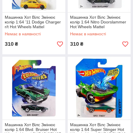
Машинка Хот Вілс Змінює
Машинка Хот Вілс Змінює
колір 1:64 ʼ11 Dodge Charger
колір 1:64 Nitro Doorslammer
r/t Hot Wheels Mattel
Hot Wheels Mattel
BHR15/BHR20
BHR15/DNN10
Немає в наявності
Немає в наявності
310
310
₴
₴
Машинка Хот Вілс Змінює
Машинка Хот Вілс Змінює
колір 1:64 Blvd. Bruiser Hot
колір 1:64 Super Stinger Hot