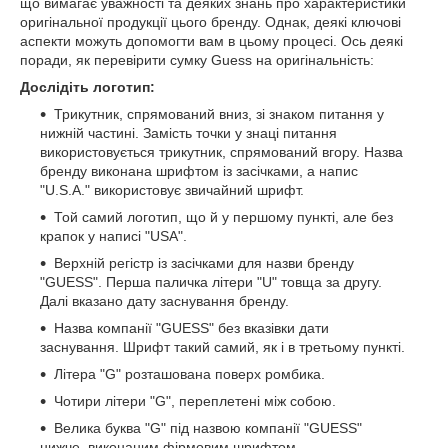
що вимагає уважності та деяких знань про характеристики
оригінальної продукції цього бренду. Однак, деякі ключові
аспекти можуть допомогти вам в цьому процесі. Ось деякі
поради, як перевірити сумку Guess на оригінальність:
Дослідіть логотип:
Трикутник, спрямований вниз, зі знаком питання у
нижній частині. Замість точки у знаці питання
використовується трикутник, спрямований вгору. Назва
бренду виконана шрифтом із засічками, а напис
"U.S.A." використовує звичайний шрифт.
Той самий логотип, що й у першому пункті, але без
крапок у написі "USA".
Верхній регістр із засічками для назви бренду
"GUESS". Перша паличка літери "U" товща за другу.
Далі вказано дату заснування бренду.
Назва компанії "GUESS" без вказівки дати
заснування. Шрифт такий самий, як і в третьому пункті.
Літера "G" розташована поверх ромбика.
Чотири літери "G", переплетені між собою.
Велика буква "G" під назвою компанії "GUESS"
нижче, виконаним фірмовим шрифтом.