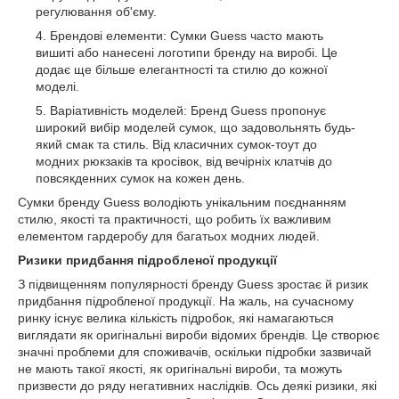
регулювання об'єму.
Брендові елементи: Сумки Guess часто мають
вишиті або нанесені логотипи бренду на виробі. Це
додає ще більше елегантності та стилю до кожної
моделі.
Варіативність моделей: Бренд Guess пропонує
широкий вибір моделей сумок, що задовольнять будь-
який смак та стиль. Від класичних сумок-тоут до
модних рюкзаків та кросівок, від вечірніх клатчів до
повсякденних сумок на кожен день.
Сумки бренду Guess володіють унікальним поєднанням
стилю, якості та практичності, що робить їх важливим
елементом гардеробу для багатьох модних людей.
Ризики придбання підробленої продукції
З підвищенням популярності бренду Guess зростає й ризик
придбання підробленої продукції. На жаль, на сучасному
ринку існує велика кількість підробок, які намагаються
виглядати як оригінальні вироби відомих брендів. Це створює
значні проблеми для споживачів, оскільки підробки зазвичай
не мають такої якості, як оригінальні вироби, та можуть
призвести до ряду негативних наслідків. Ось деякі ризики, які