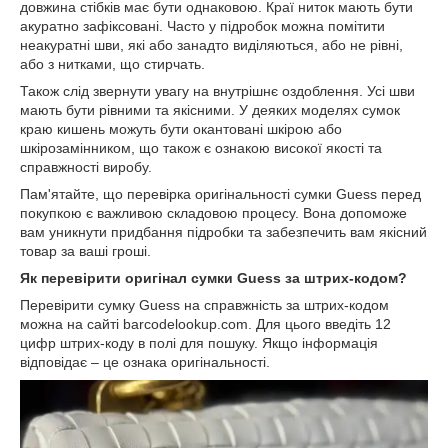
довжина стібків має бути однаковою. Краї ниток мають бути
акуратно зафіксовані. Часто у підробок можна помітити
неакуратні шви, які або занадто виділяються, або не рівні,
або з нитками, що стирчать.
Також слід звернути увагу на внутрішнє оздоблення. Усі шви
мають бути рівними та якісними. У деяких моделях сумок
краю кишень можуть бути окантовані шкірою або
шкірозамінником, що також є ознакою високої якості та
справжності виробу.
Пам'ятайте, що перевірка оригінальності сумки Guess перед
покупкою є важливою складовою процесу. Вона допоможе
вам уникнути придбання підробки та забезпечить вам якісний
товар за ваші гроші.
Як перевірити оригінал сумки Guess за штрих-кодом?
Перевірити сумку Guess на справжність за штрих-кодом
можна на сайті barcodelookup.com. Для цього введіть 12
цифр штрих-коду в полі для пошуку. Якщо інформація
відповідає – це ознака оригінальності.