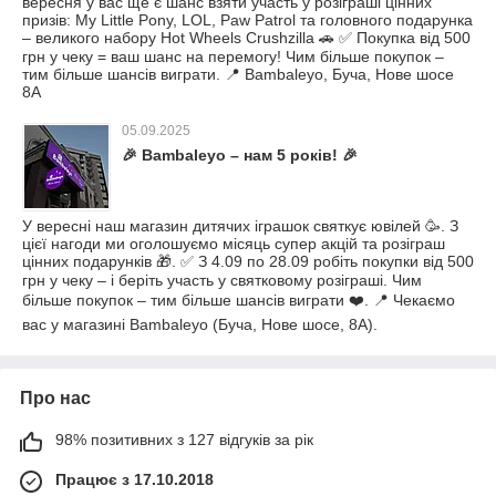
вересня у вас ще є шанс взяти участь у розіграші цінних
призів: My Little Pony, LOL, Paw Patrol та головного подарунка
– великого набору Hot Wheels Crushzilla 🚗 ✅ Покупка від 500
грн у чеку = ваш шанс на перемогу! Чим більше покупок –
тим більше шансів виграти. 📍 Bambaleyo, Буча, Нове шосе
8А
05.09.2025
🎉 Bambaleyo – нам 5 років! 🎉
У вересні наш магазин дитячих іграшок святкує ювілей 🥳. З
цієї нагоди ми оголошуємо місяць супер акцій та розіграш
цінних подарунків 🎁. ✅ З 4.09 по 28.09 робіть покупки від 500
грн у чеку – і беріть участь у святковому розіграші. Чим
більше покупок – тим більше шансів виграти ❤️. 📍 Чекаємо
вас у магазині Bambaleyo (Буча, Нове шосе, 8А).
Про нас
98% позитивних з 127 відгуків за рік
Працює з 17.10.2018