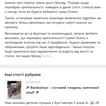
знання при покупці сумок цього бренду. Поради щодо
перевірки оригінальності, наведені в даній статті, стануть вам
у нагоді, коли ви будете вибирати сумку Guess.
Також, оглянувши практичні приклади виявлення підробок, ви
зможете більш ефективно застосувати набуті знання на
практиці.
Враховуючи всі ці фактори та рекомендації, можна зробити
висновок, що перевірка оригінальності сумки Guess є
необхідним етапом під час її придбання. Будьте уважними та
обережними, купуйте лише відповідально, і ваша покупка
буде приносити вам задоволення та радість від якості та
стилю, які надає бренд
Guess
.
Інші статті рубрики
22.09.2025
🎉 Bambaleyo – останній тиждень святкової
акції! 🎉
Наш магазин дитячих іграшок у Бучі святкує 5 років 🥳. До 28