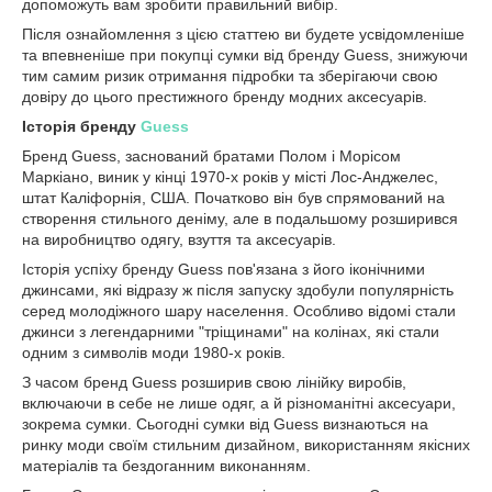
допоможуть вам зробити правильний вибір.
Після ознайомлення з цією статтею ви будете усвідомленіше
та впевненіше при покупці сумки від бренду Guess, знижуючи
тим самим ризик отримання підробки та зберігаючи свою
довіру до цього престижного бренду модних аксесуарів.
Історія бренду
Guess
Бренд Guess, заснований братами Полом і Морісом
Маркіано, виник у кінці 1970-х років у місті Лос-Анджелес,
штат Каліфорнія, США. Початково він був спрямований на
створення стильного деніму, але в подальшому розширився
на виробництво одягу, взуття та аксесуарів.
Історія успіху бренду Guess пов'язана з його іконічними
джинсами, які відразу ж після запуску здобули популярність
серед молодіжного шару населення. Особливо відомі стали
джинси з легендарними "тріщинами" на колінах, які стали
одним з символів моди 1980-х років.
З часом бренд Guess розширив свою лінійку виробів,
включаючи в себе не лише одяг, а й різноманітні аксесуари,
зокрема сумки. Сьогодні сумки від Guess визнаються на
ринку моди своїм стильним дизайном, використанням якісних
матеріалів та бездоганним виконанням.