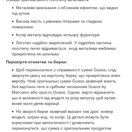
Металеве виконання з об'ємним ефектом, що видно
під кутом.
Висока якість з рівними літерами та гладкою
поверхнею.
Колір металу відповідає кольору фурнітури.
Логотип надійно закріплений. У підробок частина
логотипу легко відривається, іноді металева емблема
прикріплена як шпилька.
Перевірте етикетки та бирки:
Щоб переконатися у справжності сумки Guess, слід
звернути увагу на картонну бирку, що прикріплена зовні
виробу. Нові оригінальні сумки Guess зазвичай мають
білі картонні теги зі срібним тисненням Guess by
Marciano або просто Guess. Однак, варто відзначити,
що в залежності від моделі та року випуску цей ярлик
може мати деякі варіації.
На звороті бирки зазвичай вказані такі дані: номер
моделі, штрих-код, та колір. Ці деталі можуть бути
корисними при автентичності і дозволяють
переконатися, що сумка є оригінальним продуктом