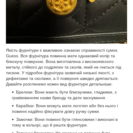
Якість фурнітури є важливою ознакою справжності сумок
Guess. Вся фурнітура повинна мати однаковий колір та
блискучу поверхню. Вона виготовлена з високоякісного
металу, стійкого до подряпин та сколів, який не гнеться під
тиском. У підробок фурнітура зазвичай низької якості, з
дефектами та сколами, а її поверхня швидко дряпається.
Давайте розглянемо кожен вид фурнітури детальніше:
Брелоки: Вони мають бути блискучими, гладкими, з
гравіюванням назви бренду та дати заснування.
Карабіни: Вони можуть мати логотип або без нього і
повинні надійно фіксувати довгу ручку сумки.
Замочки: Вони повинні бути глянсовими і виконані в
тому ж кольорі, що й решта фурнітури.
Зовнішні блискавки: На замочці не повинно бути