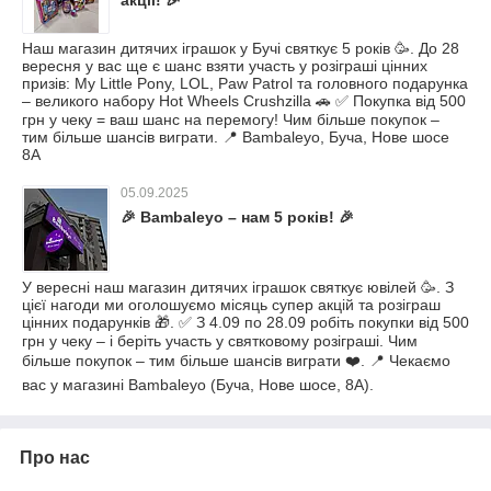
акції! 🎉
Наш магазин дитячих іграшок у Бучі святкує 5 років 🥳. До 28
вересня у вас ще є шанс взяти участь у розіграші цінних
призів: My Little Pony, LOL, Paw Patrol та головного подарунка
– великого набору Hot Wheels Crushzilla 🚗 ✅ Покупка від 500
грн у чеку = ваш шанс на перемогу! Чим більше покупок –
тим більше шансів виграти. 📍 Bambaleyo, Буча, Нове шосе
8А
05.09.2025
🎉 Bambaleyo – нам 5 років! 🎉
У вересні наш магазин дитячих іграшок святкує ювілей 🥳. З
цієї нагоди ми оголошуємо місяць супер акцій та розіграш
цінних подарунків 🎁. ✅ З 4.09 по 28.09 робіть покупки від 500
грн у чеку – і беріть участь у святковому розіграші. Чим
більше покупок – тим більше шансів виграти ❤️. 📍 Чекаємо
вас у магазині Bambaleyo (Буча, Нове шосе, 8А).
Про нас