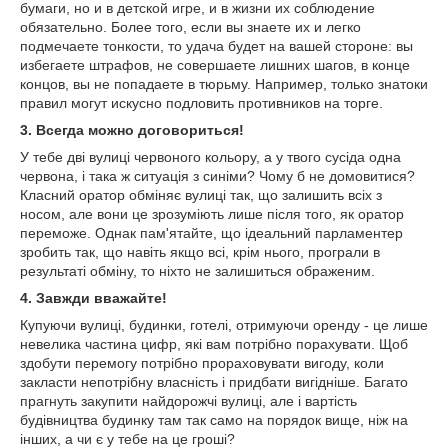
бумаги, но и в детской игре, и в жизни их соблюдение
обязательно. Более того, если вы знаете их и легко
подмечаете тонкости, то удача будет на вашей стороне: вы
избегаете штрафов, не совершаете лишних шагов, в конце
концов, вы не попадаете в тюрьму. Например, только знатоки
правил могут искусно подловить противников на торге.
3. Всегда можно договориться!
У тебе дві вулиці червоного кольору, а у твого сусіда одна
червона, і така ж ситуація з синіми? Чому б не домовитися?
Класний оратор обміняє вулиці так, що залишить всіх з
носом, але вони це зрозуміють лише після того, як оратор
переможе. Однак пам'ятайте, що ідеальний парламентер
зробить так, що навіть якщо всі, крім нього, програли в
результаті обміну, то ніхто не залишиться ображеним.
4. Завжди вважайте!
Купуючи вулиці, будинки, готелі, отримуючи оренду - це лише
невелика частина цифр, які вам потрібно порахувати. Щоб
здобути перемогу потрібно прораховувати вигоду, коли
закласти непотрібну власність і придбати вигідніше. Багато
прагнуть закупити найдорожчі вулиці, але і вартість
будівництва будинку там так само на порядок вище, ніж на
інших, а чи є у тебе на це гроші?