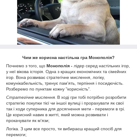
Чим же корисна настільна гра Монополія?
Почнемо з того, що
Монополія -
лідер серед настільних ігор,
у неї вікова історія. Одна з кращих економічних та сімейних
ігор. Вона розвиває стратегічне мислення, логіку,
комунікабельність, тренує пам'ять, терпіння і посидючість.
Розберемо по пунктам кожну "корисність".
Стратегічне мислення.
В ході гри тобі потрібно розробити
стратегію покупки тієї чи іншої вулиці і прорахувати як свої
так і ходи суперника для досягнення мети - перемоги в грі.
Це корисний навик в житті, який можна розвивати і
прокачувати як м'язи;
Логіка. З цим все просто, ти вибираєш кращий спосіб для
перемоги;