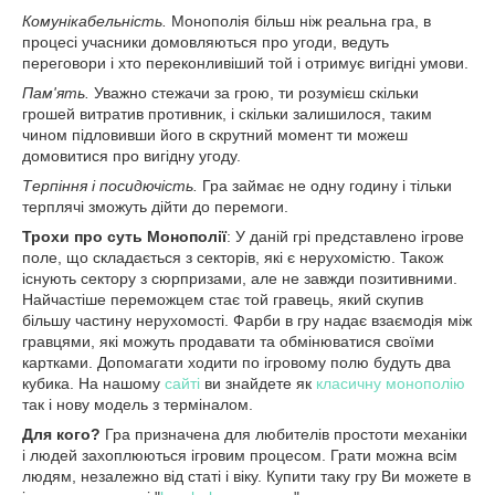
Комунікабельність.
Монополія більш ніж реальна гра, в
процесі учасники домовляються про угоди, ведуть
переговори і хто переконливіший той і отримує вигідні умови.
Пам'ять.
Уважно стежачи за грою, ти розумієш скільки
грошей витратив противник, і скільки залишилося, таким
чином підловивши його в скрутний момент ти можеш
домовитися про вигідну угоду.
Терпіння і посидючість.
Гра займає не одну годину і тільки
терплячі зможуть дійти до перемоги.
Трохи про суть Монополії
: У даній грі представлено ігрове
поле, що складається з секторів, які є нерухомістю. Також
існують сектору з сюрпризами, але не завжди позитивними.
Найчастіше переможцем стає той гравець, який скупив
більшу частину нерухомості. Фарби в гру надає взаємодія між
гравцями, які можуть продавати та обмінюватися своїми
картками. Допомагати ходити по ігровому полю будуть два
кубика. На нашому
сайті
ви знайдете як
класичну монополію
так і нову модель з терміналом.
Д
ля кого?
Гра призначена для любителів простоти механіки
і людей захоплюються ігровим процесом. Грати можна всім
людям, незалежно від статі і віку. Купити таку гру Ви можете в