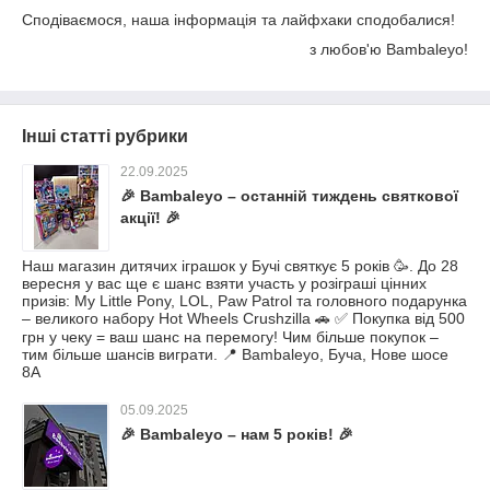
Сподіваємося, наша інформація та лайфхаки сподобалися!
з любов'ю Bambaleyo!
Інші статті рубрики
22.09.2025
🎉 Bambaleyo – останній тиждень святкової
акції! 🎉
Наш магазин дитячих іграшок у Бучі святкує 5 років 🥳. До 28
вересня у вас ще є шанс взяти участь у розіграші цінних
призів: My Little Pony, LOL, Paw Patrol та головного подарунка
– великого набору Hot Wheels Crushzilla 🚗 ✅ Покупка від 500
грн у чеку = ваш шанс на перемогу! Чим більше покупок –
тим більше шансів виграти. 📍 Bambaleyo, Буча, Нове шосе
8А
05.09.2025
🎉 Bambaleyo – нам 5 років! 🎉