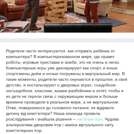
Родители часто интересуются: как оторвать ребёнка от
компьютера? В компьютеризованном мире, где правят
роботы, игровые приставки и зомби, это не очень и легко.
Компьютерные игры уже декларируют как спорт, и юные
спортсмены днём и ночью погружены в виртуальный мир. В
такие моменты, родители часто окунаются в прошлое, в своё
детство, и ностальгируют о дворовых играх, съедобное-
несъедобное, классики, казаки-разбойники и хотят, чтобы и
их дети не теряли связь с окружающим миром и больше
времени проводили в реальном мире, а не виртуальном.
Отже, повернемося до головного питання: як відірвати
дитину від комп'ютера? Наша команда провела
розслідування і знайшла рішення –
настільні ігри
. Чудова
альтернатива дворовим ігор і заміна віртуального світу
комп'ютерних ігор.