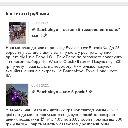
Інші статті рубрики
22.09.2025
🎉 Bambaleyo – останній тиждень святкової
акції! 🎉
Наш магазин дитячих іграшок у Бучі святкує 5 років 🥳. До 28
вересня у вас ще є шанс взяти участь у розіграші цінних
призів: My Little Pony, LOL, Paw Patrol та головного подарунка
– великого набору Hot Wheels Crushzilla 🚗 ✅ Покупка від 500
грн у чеку = ваш шанс на перемогу! Чим більше покупок –
тим більше шансів виграти. 📍 Bambaleyo, Буча, Нове шосе
8А
05.09.2025
🎉 Bambaleyo – нам 5 років! 🎉
У вересні наш магазин дитячих іграшок святкує ювілей 🥳. З
цієї нагоди ми оголошуємо місяць супер акцій та розіграш
цінних подарунків 🎁. ✅ З 4.09 по 28.09 робіть покупки від 500
грн у чеку – і беріть участь у святковому розіграші. Чим