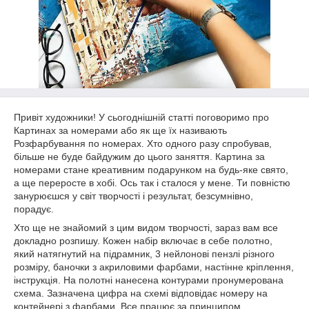
Привіт художники! У сьогоднішній статті поговоримо про
Картинах за номерами або як ще їх називають
Розфарбування по номерах. Хто одного разу спробував,
більше не буде байдужим до цього заняття. Картина за
номерами стане креативним подарунком на будь-яке свято,
а ще переросте в хобі. Ось так і сталося у мене. Ти повністю
занурюєшся у світ творчості і результат, безсумнівно,
порадує.
Хто ще не знайомий з цим видом творчості, зараз вам все
докладно розпишу. Кожен набір включає в себе полотно,
який натягнутий на підрамник, 3 нейлонові пензлі різного
розміру, баночки з акриловими фарбами, настінне кріплення,
інструкція. На полотні нанесена контурами пронумерована
схема. Зазначена цифра на схемі відповідає номеру на
контейнері з фарбами. Все працює за принципом