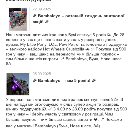
22.09.2025
🎉 Bambaleyo – останній тиждень святкової
акції! 🎉
Наш магазин дитячих іграшок у Бучі святкує 5 років 🥳. До 28
вересня у вас ще є шанс взяти участь у розіграші цінних
призів: My Little Pony, LOL, Paw Patrol та головного подарунка
– великого набору Hot Wheels Crushzilla 🚗 ✅ Покупка від 500
грн у чеку = ваш шанс на перемогу! Чим більше покупок –
тим більше шансів виграти. 📍 Bambaleyo, Буча, Нове шосе
8А
05.09.2025
🎉 Bambaleyo – нам 5 років! 🎉
У вересні наш магазин дитячих іграшок святкує ювілей 🥳. З
цієї нагоди ми оголошуємо місяць супер акцій та розіграш
цінних подарунків 🎁. ✅ З 4.09 по 28.09 робіть покупки від 500
грн у чеку – і беріть участь у святковому розіграші. Чим
більше покупок – тим більше шансів виграти ❤️. 📍 Чекаємо
вас у магазині Bambaleyo (Буча, Нове шосе, 8А).