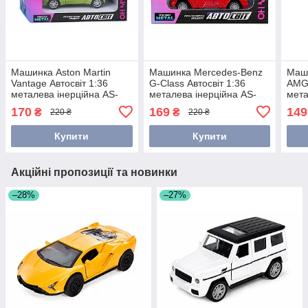
Машинка Aston Martin
Машинка Mercedes-Benz
Маш
Vantage Автосвіт 1:36
G-Class Автосвіт 1:36
AMG 
металева інерційна AS-
металева інерційна AS-
мета
3144
1846
297
170
169
149
₴
₴
220 ₴
220 ₴
Купити
Купити
Акційні пропозиції та новинки
–28%
–27%