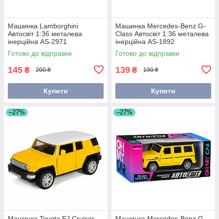
Машинка Lamborghini
Машинка Mercedes-Benz G-
Автосвіт 1:36 металева
Class Автосвіт 1:36 металева
інерційна AS-2971
інерційна AS-1892
Готово до відправки
Готово до відправки
145
139
₴
₴
200 ₴
190 ₴
Купити
Купити
–27%
–27%
Машинка Toyota FJ Cruiser
Машинка Mercedes-Benz G-