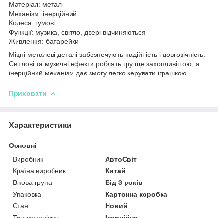
Матеріал: метал
Механізм: інерційний
Колеса: гумові
Функції: музика, світло, двері відчиняються
Живлення: батарейки
Міцні металеві деталі забезпечують надійність і довговічність.
Світлові та музичні ефекти роблять гру ще захопливішою, а
інерційний механізм дає змогу легко керувати іграшкою.
Приховати
Характеристики
Основні
Виробник
АвтоСвіт
Країна виробник
Китай
Вікова група
Від 3 років
Упаковка
Картонна коробка
Стан
Новий
Тип механізму
Інерційна