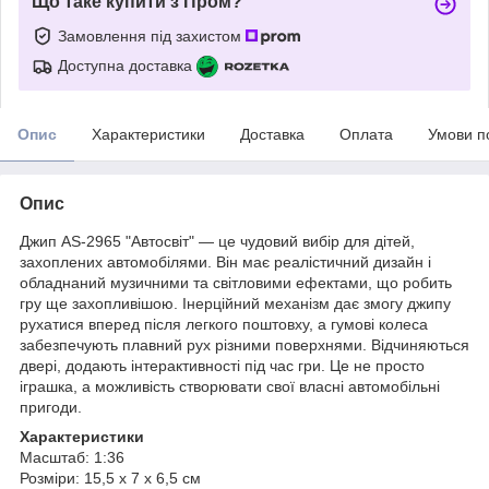
Що таке купити з Пром?
Замовлення під захистом
Доступна доставка
Опис
Характеристики
Доставка
Оплата
Умови п
Опис
Джип AS-2965 "Автосвіт" — це чудовий вибір для дітей,
захоплених автомобілями. Він має реалістичний дизайн і
обладнаний музичними та світловими ефектами, що робить
гру ще захопливішою. Інерційний механізм дає змогу джипу
рухатися вперед після легкого поштовху, а гумові колеса
забезпечують плавний рух різними поверхнями. Відчиняються
двері, додають інтерактивності під час гри. Це не просто
іграшка, а можливість створювати свої власні автомобільні
пригоди.
Характеристики
Масштаб: 1:36
Розміри: 15,5 х 7 х 6,5 см