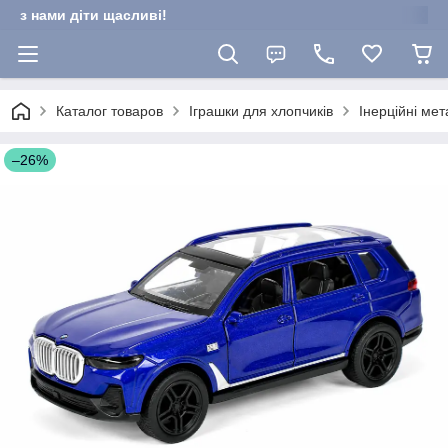
з нами діти щасливі!
Каталог товаров
Іграшки для хлопчиків
Інерційні ме
–26%